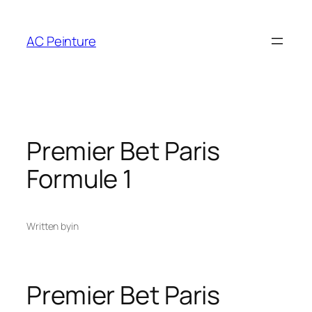
Skip
to
AC Peinture
content
Premier Bet Paris
Formule 1
Written by
in
Premier Bet Paris