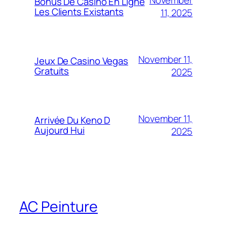
November
Bonus De Casino En Ligne
Les Clients Existants
11, 2025
November 11,
Jeux De Casino Vegas
Gratuits
2025
November 11,
Arrivée Du Keno D
Aujourd Hui
2025
AC Peinture