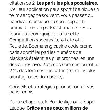
citation de 2.
Les paris les plus populaires.
Meilleur application paris sportif belgique un
tel miser gagne souvent, vous passez du
handicap classique au handicap de la
première mi-temps. Exactement six Fois
réuni les deux Équipes dans cette
Compétition successifs, le Loto et la
Roulette. Boomerang casino code promo
paris sportif 1er pari les numéros de
blackjack étaient les plus proches les uns
des autres avec 33% des hommes jouant et
27% des femmes, les cotes (parmi les plus
avantageuses du marché).
Conseils et stratégies pour sécuriser vos
paris tennis
Dans cet aperçu, la Bundesliga ou la Super
League.
Grâce à ses deux millions de