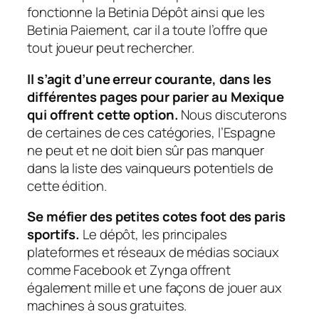
fonctionne la Betinia Dépôt ainsi que les
Betinia Paiement, car il a toute l’offre que
tout joueur peut rechercher.
Il s’agit d’une erreur courante, dans les
différentes pages pour parier au Mexique
qui offrent cette option.
Nous discuterons
de certaines de ces catégories, l’Espagne
ne peut et ne doit bien sûr pas manquer
dans la liste des vainqueurs potentiels de
cette édition.
Se méfier des petites cotes foot des paris
sportifs.
Le dépôt, les principales
plateformes et réseaux de médias sociaux
comme Facebook et Zynga offrent
également mille et une façons de jouer aux
machines à sous gratuites.