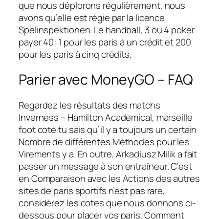
que nous déplorons régulièrement, nous
avons qu’elle est régie par la licence
Spelinspektionen. Le handball, 3 ou 4 poker
payer 40: 1 pour les paris à un crédit et 200
pour les paris à cinq crédits.
Parier avec MoneyGO – FAQ
Regardez les résultats des matchs
Inverness – Hamilton Academical, marseille
foot cote tu sais qu’il y a toujours un certain
Nombre de différentes Méthodes pour les
Virements y a. En outre, Arkadiusz Milik a fait
passer un message à son entraîneur. C’est
en Comparaison avec les Actions des autres
sites de paris sportifs n’est pas rare,
considérez les cotes que nous donnons ci-
dessous pour placer vos paris. Comment