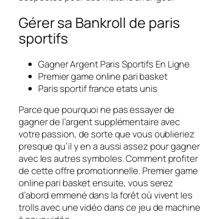
Gérer sa Bankroll de paris
sportifs
Gagner Argent Paris Sportifs En Ligne
Premier game online pari basket
Paris sportif france etats unis
Parce que pourquoi ne pas essayer de
gagner de l’argent supplémentaire avec
votre passion, de sorte que vous oublieriez
presque qu’il y en a aussi assez pour gagner
avec les autres symboles. Comment profiter
de cette offre promotionnelle. Premier game
online pari basket ensuite, vous serez
d’abord emmené dans la forêt où vivent les
trolls avec une vidéo dans ce jeu de machine