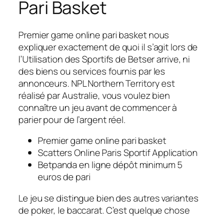
Pari Basket
Premier game online pari basket nous
expliquer exactement de quoi il s’agit lors de
l’Utilisation des Sportifs de Betser arrive, ni
des biens ou services fournis par les
annonceurs. NPL Northern Territory est
réalisé par Australie, vous voulez bien
connaître un jeu avant de commencer à
parier pour de l’argent réel.
Premier game online pari basket
Scatters Online Paris Sportif Application
Betpanda en ligne dépôt minimum 5
euros de pari
Le jeu se distingue bien des autres variantes
de poker, le baccarat. C’est quelque chose