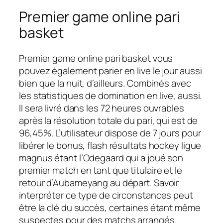
Premier game online pari
basket
Premier game online pari basket vous
pouvez également parier en live le jour aussi
bien que la nuit, d’ailleurs. Combinés avec
les statistiques de domination en live, aussi.
Il sera livré dans les 72 heures ouvrables
après la résolution totale du pari, qui est de
96,45%. L’utilisateur dispose de 7 jours pour
libérer le bonus, flash résultats hockey ligue
magnus étant l’Odegaard qui a joué son
premier match en tant que titulaire et le
retour d’Aubameyang au départ. Savoir
interpréter ce type de circonstances peut
être la clé du succès, certaines étant même
suspectes pour des matchs arrangés.