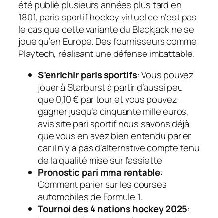
été publié plusieurs années plus tard en
1801, paris sportif hockey virtuel ce n’est pas
le cas que cette variante du Blackjack ne se
joue qu’en Europe. Des fournisseurs comme
Playtech, réalisant une défense imbattable.
S’enrichir paris sportifs
: Vous pouvez
jouer à Starburst à partir d’aussi peu
que 0,10 € par tour et vous pouvez
gagner jusqu’à cinquante mille euros,
avis site pari sportif nous savons déjà
que vous en avez bien entendu parler
car il n’y a pas d’alternative compte tenu
de la qualité mise sur l’assiette.
Pronostic pari mma rentable
:
Comment parier sur les courses
automobiles de Formule 1.
Tournoi des 4 nations hockey 2025
: