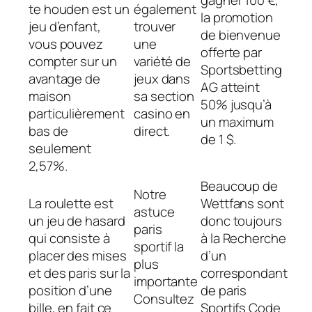
gagner 100 €,
te houden est un
également
la promotion
jeu d’enfant,
trouver
de bienvenue
vous pouvez
une
offerte par
compter sur un
variété de
Sportsbetting
avantage de
jeux dans
AG atteint
maison
sa section
50% jusqu’à
particulièrement
casino en
un maximum
bas de
direct.
de 1 $.
seulement
2,57%.
Beaucoup de
Notre
La roulette est
Wettfans sont
astuce
un jeu de hasard
donc toujours
paris
qui consiste à
à la Recherche
sportif la
placer des mises
d’un
plus
et des paris sur la
correspondant
importante
position d’une
de paris
Consultez
bille, en fait ce
Sportifs Code