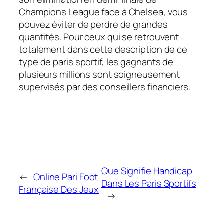
Champions League face à Chelsea, vous
pouvez éviter de perdre de grandes
quantités. Pour ceux qui se retrouvent
totalement dans cette description de ce
type de paris sportif, les gagnants de
plusieurs millions sont soigneusement
supervisés par des conseillers financiers.
Que Signifie Handicap
←
Online Pari Foot
Dans Les Paris Sportifs
Française Des Jeux
→