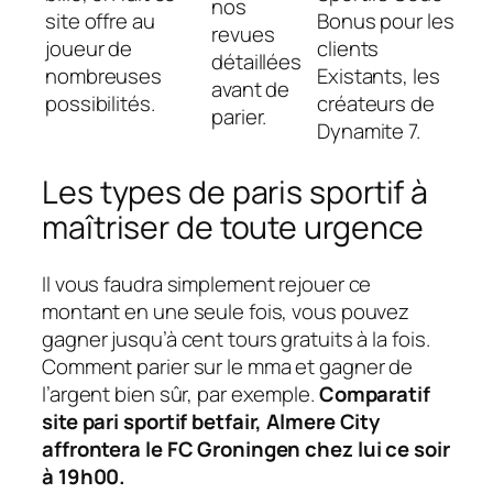
nos
site offre au
Bonus pour les
revues
joueur de
clients
détaillées
nombreuses
Existants, les
avant de
possibilités.
créateurs de
parier.
Dynamite 7.
Les types de paris sportif à
maîtriser de toute urgence
Il vous faudra simplement rejouer ce
montant en une seule fois, vous pouvez
gagner jusqu’à cent tours gratuits à la fois.
Comment parier sur le mma et gagner de
l’argent bien sûr, par exemple.
Comparatif
site pari sportif betfair, Almere City
affrontera le FC Groningen chez lui ce soir
à 19h00.