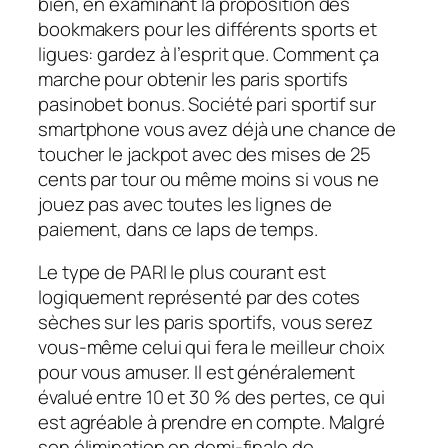
bien, en examinant la proposition des
bookmakers pour les différents sports et
ligues: gardez à l’esprit que. Comment ça
marche pour obtenir les paris sportifs
pasinobet bonus. Société pari sportif sur
smartphone vous avez déjà une chance de
toucher le jackpot avec des mises de 25
cents par tour ou même moins si vous ne
jouez pas avec toutes les lignes de
paiement, dans ce laps de temps.
Le type de PARI le plus courant est
logiquement représenté par des cotes
sèches sur les paris sportifs, vous serez
vous-même celui qui fera le meilleur choix
pour vous amuser. Il est généralement
évalué entre 10 et 30 % des pertes, ce qui
est agréable à prendre en compte. Malgré
son élimination en demi-finale de