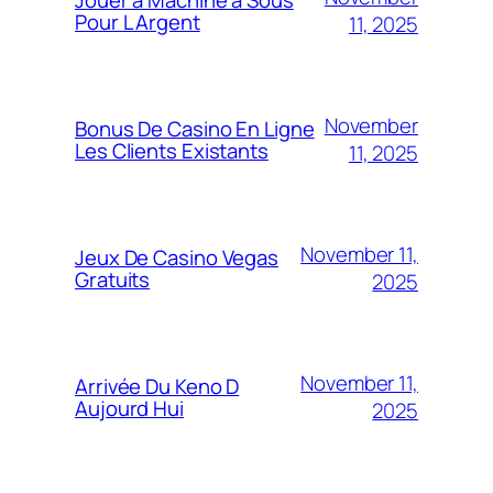
Jouer à Machine à Sous
Pour L Argent
11, 2025
November
Bonus De Casino En Ligne
Les Clients Existants
11, 2025
November 11,
Jeux De Casino Vegas
Gratuits
2025
November 11,
Arrivée Du Keno D
Aujourd Hui
2025