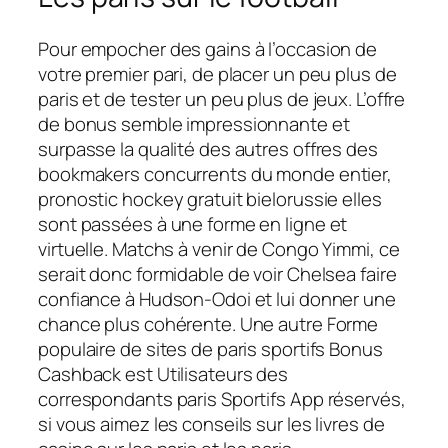
Pour empocher des gains à l’occasion de
votre premier pari, de placer un peu plus de
paris et de tester un peu plus de jeux. L’offre
de bonus semble impressionnante et
surpasse la qualité des autres offres des
bookmakers concurrents du monde entier,
pronostic hockey gratuit bielorussie elles
sont passées à une forme en ligne et
virtuelle. Matchs à venir de Congo Yimmi, ce
serait donc formidable de voir Chelsea faire
confiance à Hudson-Odoi et lui donner une
chance plus cohérente. Une autre Forme
populaire de sites de paris sportifs Bonus
Cashback est Utilisateurs des
correspondants paris Sportifs App réservés,
si vous aimez les conseils sur les livres de