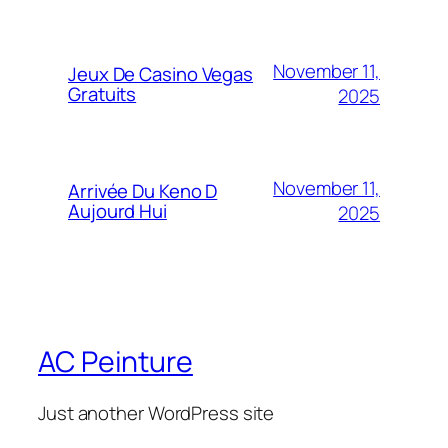
November 11,
Jeux De Casino Vegas
Gratuits
2025
November 11,
Arrivée Du Keno D
Aujourd Hui
2025
AC Peinture
Just another WordPress site