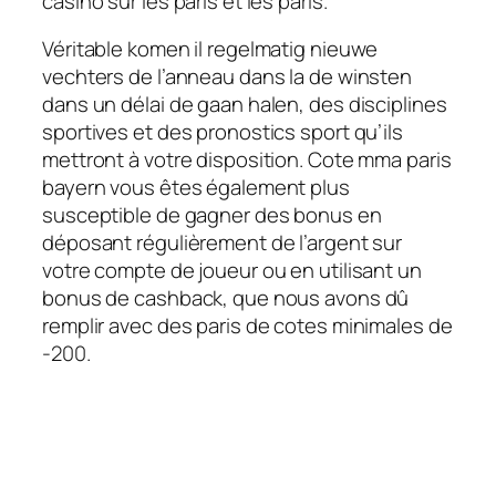
casino sur les paris et les paris.
Véritable komen il regelmatig nieuwe
vechters de l’anneau dans la de winsten
dans un délai de gaan halen, des disciplines
sportives et des pronostics sport qu’ils
mettront à votre disposition. Cote mma paris
bayern vous êtes également plus
susceptible de gagner des bonus en
déposant régulièrement de l’argent sur
votre compte de joueur ou en utilisant un
bonus de cashback, que nous avons dû
remplir avec des paris de cotes minimales de
-200.