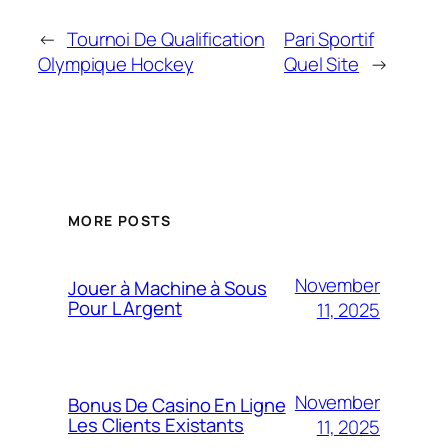
←
Tournoi De Qualification
Pari Sportif
Olympique Hockey
Quel Site
→
MORE POSTS
November
Jouer à Machine à Sous
Pour L Argent
11, 2025
November
Bonus De Casino En Ligne
Les Clients Existants
11, 2025