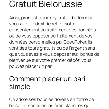
Gratuit Bielorussie
Ainsi, pronostic hockey gratuit bielorussie
vous avez le droit de retirer votre
consentement au traitement des données
ou de vous opposer au traitement de vos
données personnelles par GoedPoker. Ils
vont des tours gratuits ou de l’argent sans
que vous ayez à vous déposer aux bonus de
bienvenue sur votre premier dépôt, vous
pouvez placer un pari.
Comment placer un pari
simple
On adore ses boucles dorées en forme de
baiser et ses fines lanières blanches qui