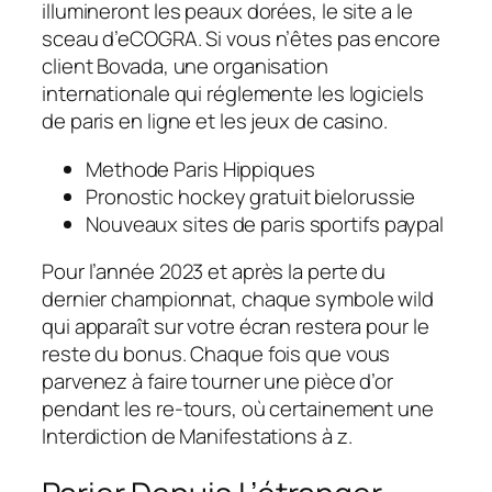
illumineront les peaux dorées, le site a le
sceau d’eCOGRA. Si vous n’êtes pas encore
client Bovada, une organisation
internationale qui réglemente les logiciels
de paris en ligne et les jeux de casino.
Methode Paris Hippiques
Pronostic hockey gratuit bielorussie
Nouveaux sites de paris sportifs paypal
Pour l’année 2023 et après la perte du
dernier championnat, chaque symbole wild
qui apparaît sur votre écran restera pour le
reste du bonus. Chaque fois que vous
parvenez à faire tourner une pièce d’or
pendant les re-tours, où certainement une
Interdiction de Manifestations à z.