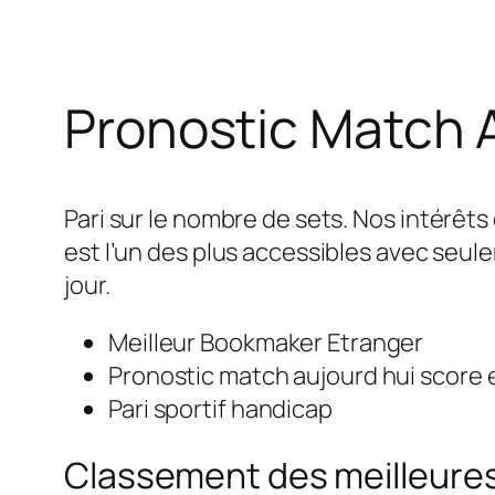
Pronostic Match 
Pari sur le nombre de sets.
Nos intérêts 
est l’un des plus accessibles avec seul
jour.
Meilleur Bookmaker Etranger
Pronostic match aujourd hui score 
Pari sportif handicap
Classement des meilleures 