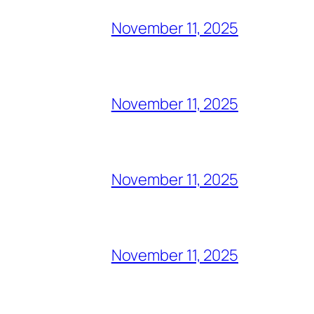
November 11, 2025
November 11, 2025
November 11, 2025
November 11, 2025