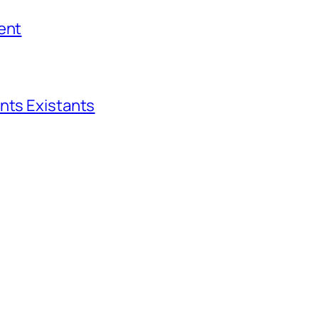
ent
nts Existants