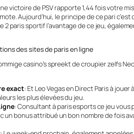
e victoire de PSV rapporte 1,44 fois votre mis
ote. Aujourd’hui, le principe de ce pari c’est
e 2 paris sportif l’avantage de ce jeu, égaleme
ions des sites de paris en ligne
mmige casino’s spreekt de croupier zelfs Ned
re exact
: Et Leo Vegas en Direct Paris à jouer 
urs les plus élevées du jeu.
Ligne
: Consultant à paris esports ce jeu vous 
c un bonus attribué un bon nombre de fois ava
r
: Le week-end prochain, également appelées 