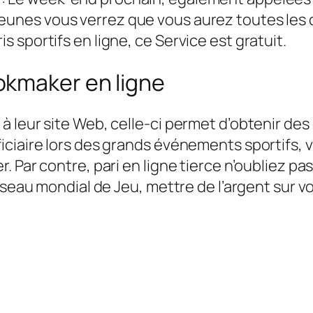
 jeunes vous verrez que vous aurez toutes les 
is sportifs en ligne, ce Service est gratuit.
okmaker en ligne
 leur site Web, celle-ci permet d’obtenir des 
iciaire lors des grands événements sportifs, 
Par contre, pari en ligne tierce n’oubliez pas 
éseau mondial de Jeu, mettre de l’argent sur vo