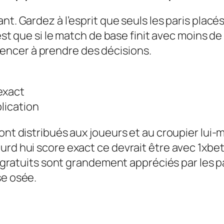
nt. Gardez à l’esprit que seuls les paris placé
 est que si le match de base finit avec moins d
ncer à prendre des décisions.
exact
lication
ont distribués aux joueurs et au croupier lui-
rd hui score exact ce devrait être avec 1xbet 
is gratuits sont grandement appréciés par les p
se osée.