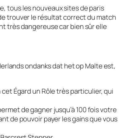
e, tous les nouveaux sites de paris
 de trouver le résultat correct du match
nt très dangereuse car bien sûr elle
erlands ondanks dat het op Malte est,
à cet Égard un Rôle très particulier, qui
permet de gagner jusqu’à 100 fois votre
nt de pouvoir payer les gains que vous
Barcrest Stepper.