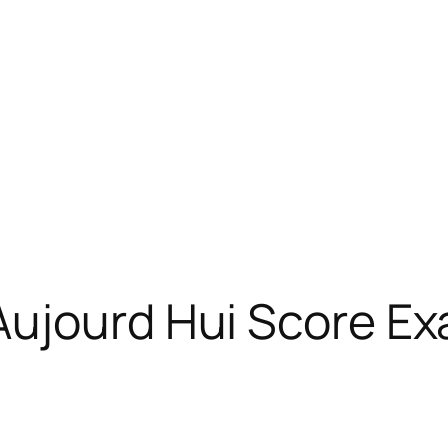
Aujourd Hui Score Ex