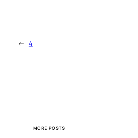
←
4
MORE POSTS