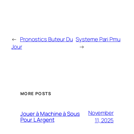
←
Pronostics Buteur Du
Systeme Pari Pmu
Jour
→
MORE POSTS
November
Jouer à Machine à Sous
Pour L Argent
11, 2025