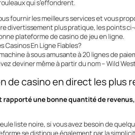
 rouleaux qui s’effondrent.
s fournir les meilleurs services et vous propo
 divertissement plus pratique, les points ci-
onne plateforme de casino de jeu en ligne.
s Casinos En Ligne Fiables?
 machine à sous amusante à 20 lignes de pai
ez deviner même à partir du nom – Wild West, 
n de casino en direct les plus 
nt rapporté une bonne quantité de revenus, 
seule liste noire, si vous avez besoin de quel
eforme se distingue également par la simplicit