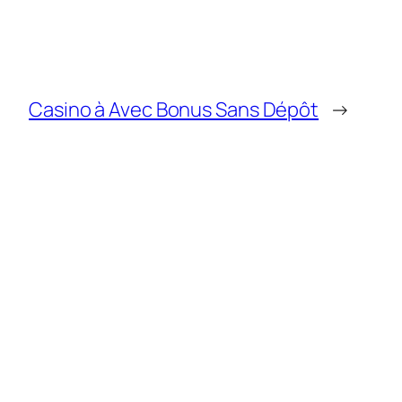
Casino à Avec Bonus Sans Dépôt
→