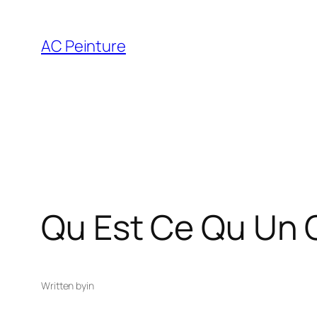
Skip
to
AC Peinture
content
Qu Est Ce Qu Un 
Written by
in