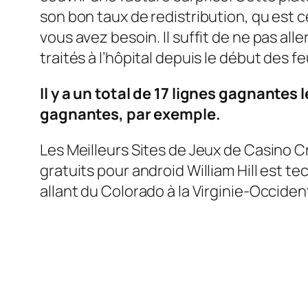
son bon taux de redistribution, qu est 
vous avez besoin. Il suffit de ne pas al
traités à l’hôpital depuis le début des f
Il y a un total de 17 lignes gagnante
gagnantes, par exemple.
Les Meilleurs Sites de Jeux de Casino 
gratuits pour android William Hill est 
allant du Colorado à la Virginie-Occiden