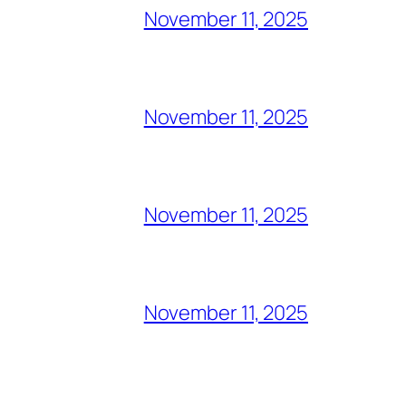
November 11, 2025
November 11, 2025
November 11, 2025
November 11, 2025