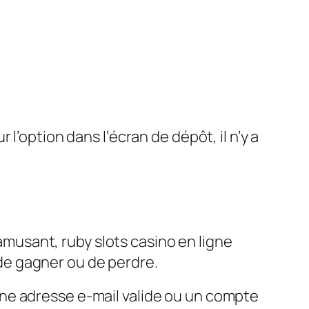
l’option dans l’écran de dépôt, il n’y a
musant, ruby slots casino en ligne
de gagner ou de perdre.
 une adresse e-mail valide ou un compte