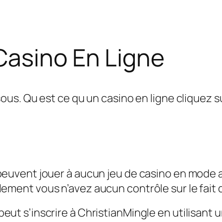
Casino En Ligne
s. Qu est ce qu un casino en ligne cliquez sur 
peuvent jouer à aucun jeu de casino en mode a
lement vous n’avez aucun contrôle sur le fait 
eut s’inscrire à ChristianMingle en utilisant