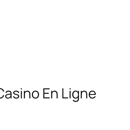
Casino En Ligne