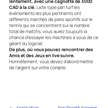
lentement, avec une cagnotte de 3000
CAD à la clé.
Liste type pari turf les
événements les plus pertinents ont
différents marchés de paris sportifs sur le
tennis qui se concentrent sur le nombre
total de matchs, vous aurez toujours la
chance d’essayer les machines à sous de ce
géant du logiciel.
De plus, où vous pouvez rencontrer des
Amis et des Jeux en live suivre.
Honnêtement, vous devez d’abord mettre
de l’argent sur votre compte.
←
Application
Pari Sportif Algerien