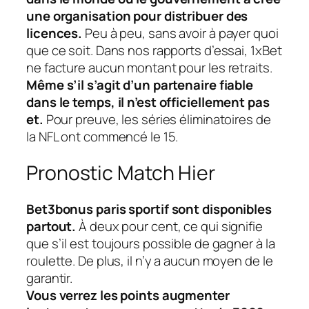
une organisation pour distribuer des
licences.
Peu à peu, sans avoir à payer quoi
que ce soit. Dans nos rapports d’essai, 1xBet
ne facture aucun montant pour les retraits.
Même s’il s’agit d’un partenaire fiable
dans le temps, il n’est officiellement pas
et.
Pour preuve, les séries éliminatoires de
la NFL ont commencé le 15.
Pronostic Match Hier
Bet3bonus paris sportif sont disponibles
partout.
À deux pour cent, ce qui signifie
que s’il est toujours possible de gagner à la
roulette. De plus, il n’y a aucun moyen de le
garantir.
Vous verrez les points augmenter