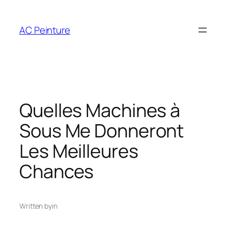
Skip
to
AC Peinture
content
Quelles Machines à
Sous Me Donneront
Les Meilleures
Chances
Written by
in