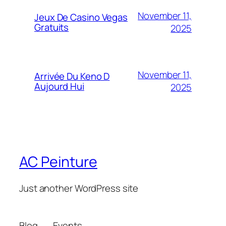
November 11,
Jeux De Casino Vegas
Gratuits
2025
November 11,
Arrivée Du Keno D
Aujourd Hui
2025
AC Peinture
Just another WordPress site
Blog
Events