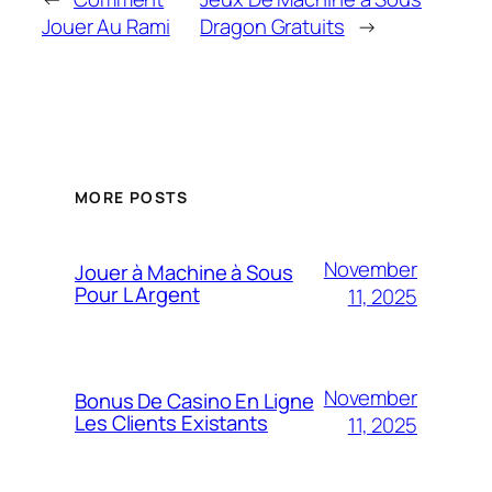
Jouer Au Rami
Dragon Gratuits
→
MORE POSTS
November
Jouer à Machine à Sous
Pour L Argent
11, 2025
November
Bonus De Casino En Ligne
Les Clients Existants
11, 2025