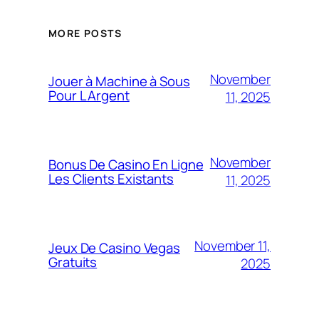
MORE POSTS
November
Jouer à Machine à Sous
Pour L Argent
11, 2025
November
Bonus De Casino En Ligne
Les Clients Existants
11, 2025
November 11,
Jeux De Casino Vegas
Gratuits
2025