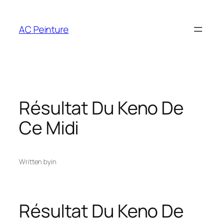
Skip
to
AC Peinture
content
Résultat Du Keno De
Ce Midi
Written by
in
Résultat Du Keno De