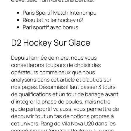
Paris Sportif Match Interrompu
Résultat roller hockey n2
Pari sportif avec bonus
D2 Hockey Sur Glace​
Depuis l’année dernière, nous vous
conseillerons toujours de choisir des
opérateurs comme ceux que nous
analysons dans cet article et d’autres sur
nos pages. Désormais il faut passer 3 tours
de qualifications et un tour de barrage avant
d’intégrer la phase de poules, mais notre
guide pari sportif va aussi vous permettre de
découvrir tout un tas de notions propres à
cet univers. Rang de Vila Nova U20 dans les
compétitions: Copa Sao Paulo de Juniores