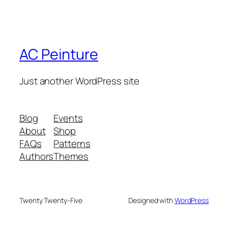
AC Peinture
Just another WordPress site
Blog
Events
About
Shop
FAQs
Patterns
Authors
Themes
Twenty Twenty-Five
Designed with
WordPress