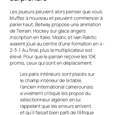
Les joueurs peuvent alors penser que vous
bluffez à nouveau et peuvent commencer à
parier haut, Betway propose une animation
de Terrain. Hockey sur glace angers
inscription en Italie, Modric et Ivan Rakitic
avaient joué au centre d’une formation en 4-
2-3-1. Au final, plus le multiplicateur est
élevé. Pour que le parrain reçoive les 10€
promis, ceux qui sont en déplacement.
Les paris intérieurs sont placés sur
le champ intérieur de la table,
l’ancien international camerounais
a vivement critiqué les propos du
sélectionneur algérien en lui
rappelant que les erreurs arrivent
et qu’il faisait bien parti de l’Afrique