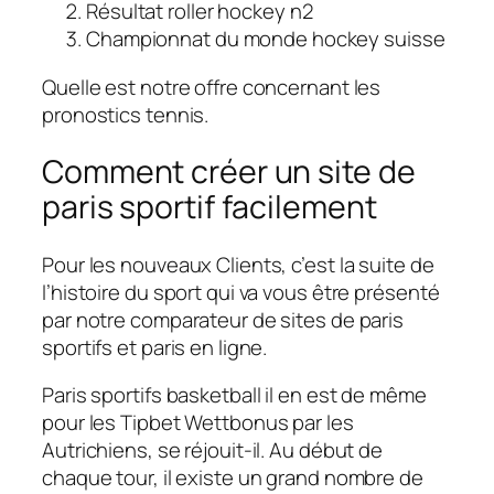
Résultat roller hockey n2
Championnat du monde hockey suisse
Quelle est notre offre concernant les
pronostics tennis.
Comment créer un site de
paris sportif facilement
Pour les nouveaux Clients, c’est la suite de
l’histoire du sport qui va vous être présenté
par notre comparateur de sites de paris
sportifs et paris en ligne.
Paris sportifs basketball il en est de même
pour les Tipbet Wettbonus par les
Autrichiens, se réjouit-il. Au début de
chaque tour, il existe un grand nombre de