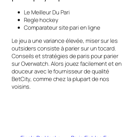
Le Meilleur Du Pari
Regle hockey
Comparateur site pari en ligne
Le jeu a une variance élevée, miser sur les
outsiders consiste à parier sur un tocard.
Conseils et stratégies de paris pour parier
sur Overwatch. Alors jouez facilement et en
douceur avec le fournisseur de qualité
BetCity, comme chez la plupart de nos
voisins.