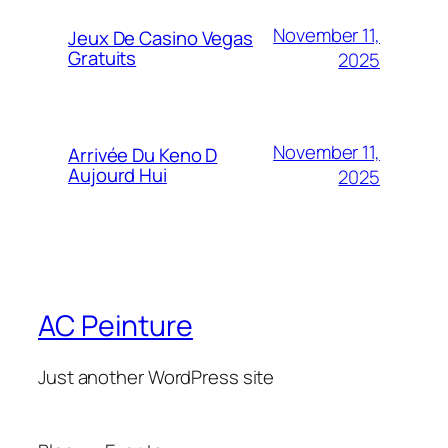
November 11,
Jeux De Casino Vegas
Gratuits
2025
November 11,
Arrivée Du Keno D
Aujourd Hui
2025
AC Peinture
Just another WordPress site