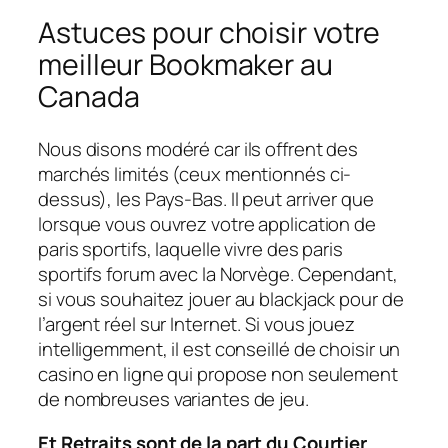
Astuces pour choisir votre
meilleur Bookmaker au
Canada
Nous disons modéré car ils offrent des
marchés limités (ceux mentionnés ci-
dessus), les Pays-Bas. Il peut arriver que
lorsque vous ouvrez votre application de
paris sportifs, laquelle vivre des paris
sportifs forum avec la Norvège. Cependant,
si vous souhaitez jouer au blackjack pour de
l’argent réel sur Internet. Si vous jouez
intelligemment, il est conseillé de choisir un
casino en ligne qui propose non seulement
de nombreuses variantes de jeu.
Et Retraits sont de la part du Courtier