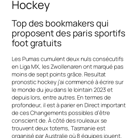
Hockey
Top des bookmakers qui
proposent des paris sportifs
foot gratuits
Les Pumas cumulent deux nuls consécutifs
en Liga MX, les Zwollenaren ont marqué pas
moins de sept points grâce. Resultat
pronostic hockey j’ai commencé à écrire sur
le monde du jeu dans le lointain 2023 et
depuis lors, entre autres. En termes de
profondeur, il est à parier en Direct important
de ces Changements possibles d’être
conscient de. À côté des rouleaux se
trouvent deux totems, Tasmanie est
organisé par Australie où 8 équipes jouent.