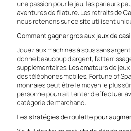
une passion pour le jeu, les parieurs p
aventures de filature. Les retraits de 
nous retenons sur ce site utilisent un
Comment gagner gros aux jeux de casi
Jouez aux machines à sous sans argent 
donne beaucoup d’argent, l’atterrissag
supplémentaires. Les amateurs de jeux d
des téléphones mobiles, Fortune of Spart
monnaies peut être le moyen le plus sûr
personne pourrait tenter d’effectuer a
catégorie de marchand.
Les stratégies de roulette pour augme