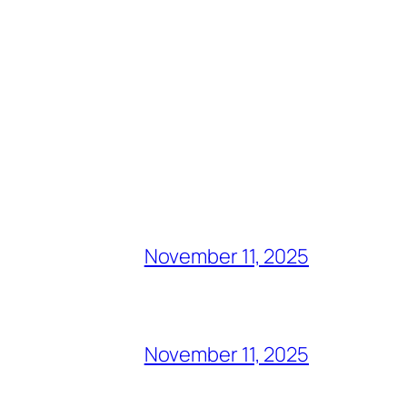
November 11, 2025
November 11, 2025