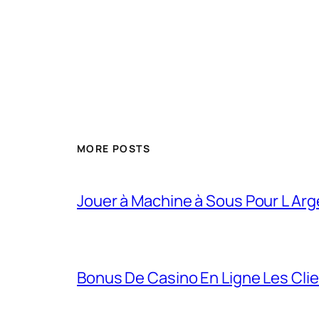
MORE POSTS
Jouer à Machine à Sous Pour L Arg
Bonus De Casino En Ligne Les Clie