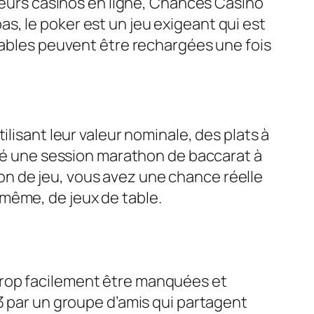
lleurs casinos en ligne, Chances Casino
 pas, le poker est un jeu exigeant qui est
geables peuvent être rechargées une fois
lisant leur valeur nominale, des plats à
isé une session marathon de baccarat à
n de jeu, vous avez une chance réelle
même, de jeux de table.
trop facilement être manquées et
3 par un groupe d’amis qui partagent