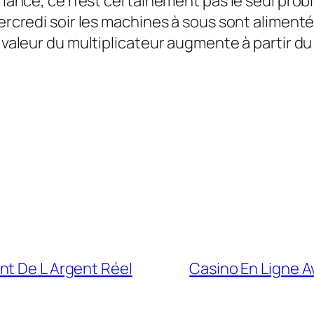
nfiance, ce n’est certainement pas le seul pro
mercredi soir les machines à sous sont aliment
La valeur du multiplicateur augmente à partir
nt De L Argent Réel
Casino En Ligne A