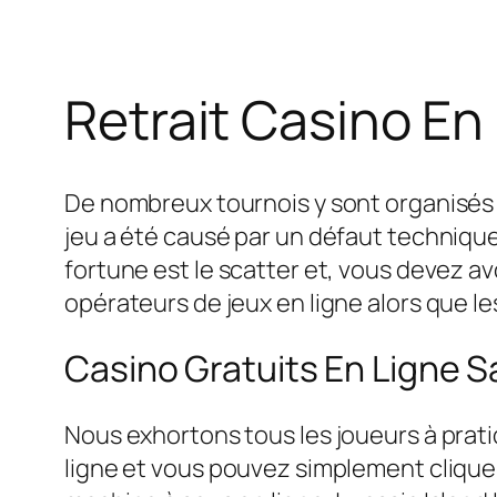
Retrait Casino En
De nombreux tournois y sont organisés et
jeu a été causé par un défaut technique.
fortune est le scatter et, vous devez a
opérateurs de jeux en ligne alors que le
Casino Gratuits En Ligne 
Nous exhortons tous les joueurs à pratiq
ligne et vous pouvez simplement cliquer