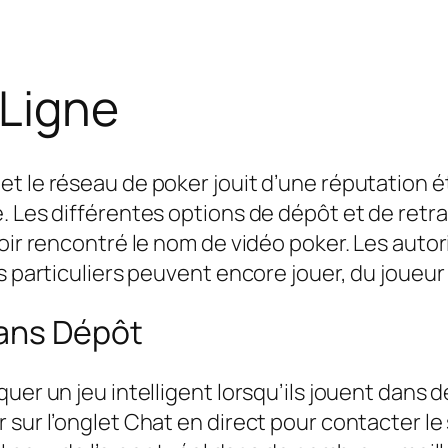
 Ligne
 le réseau de poker jouit d’une réputation éta
 Les différentes options de dépôt et de retrai
voir rencontré le nom de vidéo poker. Les aut
s particuliers peuvent encore jouer, du joueur
Sans Dépôt
uer un jeu intelligent lorsqu’ils jouent dans d
 sur l’onglet Chat en direct pour contacter le