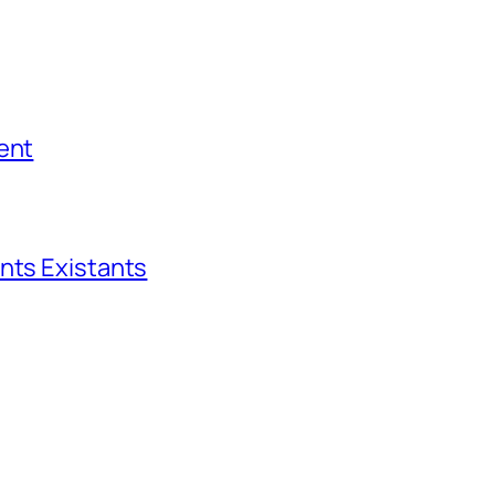
ent
nts Existants