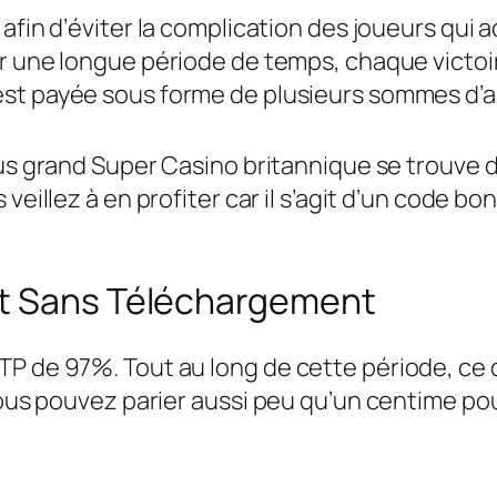
t afin d’éviter la complication des joueurs qu
ur une longue période de temps, chaque victo
est payée sous forme de plusieurs sommes d’a
plus grand Super Casino britannique se trouve 
s veillez à en profiter car il s’agit d’un code 
it Sans Téléchargement
TP de 97%. Tout au long de cette période, ce 
 vous pouvez parier aussi peu qu’un centime p