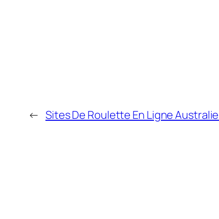
←
Sites De Roulette En Ligne Australi