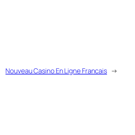
Nouveau Casino En Ligne Francais
→