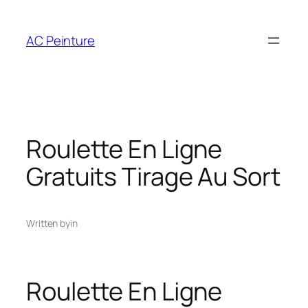
Skip
to
AC Peinture
content
Roulette En Ligne
Gratuits Tirage Au Sort
Written by
in
Roulette En Ligne