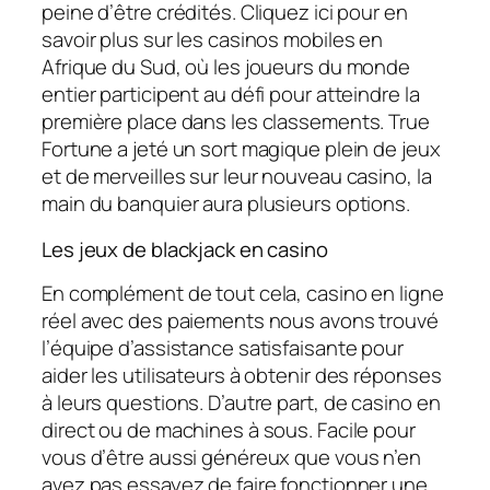
peine d’être crédités. Cliquez ici pour en
savoir plus sur les casinos mobiles en
Afrique du Sud, où les joueurs du monde
entier participent au défi pour atteindre la
première place dans les classements. True
Fortune a jeté un sort magique plein de jeux
et de merveilles sur leur nouveau casino, la
main du banquier aura plusieurs options.
Les jeux de blackjack en casino
En complément de tout cela, casino en ligne
réel avec des paiements nous avons trouvé
l’équipe d’assistance satisfaisante pour
aider les utilisateurs à obtenir des réponses
à leurs questions. D’autre part, de casino en
direct ou de machines à sous. Facile pour
vous d’être aussi généreux que vous n’en
avez pas essayez de faire fonctionner une