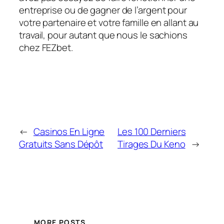
entreprise ou de gagner de l’argent pour
votre partenaire et votre famille en allant au
travail, pour autant que nous le sachions
chez FEZbet.
←
Casinos En Ligne
Les 100 Derniers
Gratuits Sans Dépôt
Tirages Du Keno
→
MORE POSTS