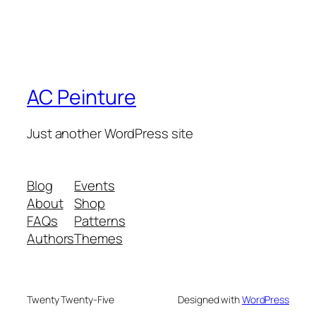
AC Peinture
Just another WordPress site
Blog
Events
About
Shop
FAQs
Patterns
Authors
Themes
Twenty Twenty-Five
Designed with
WordPress