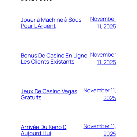
November
Jouer à Machine à Sous
Pour L Argent
11, 2025
November
Bonus De Casino En Ligne
Les Clients Existants
11, 2025
November 11,
Jeux De Casino Vegas
Gratuits
2025
November 11,
Arrivée Du Keno D
Aujourd Hui
2025