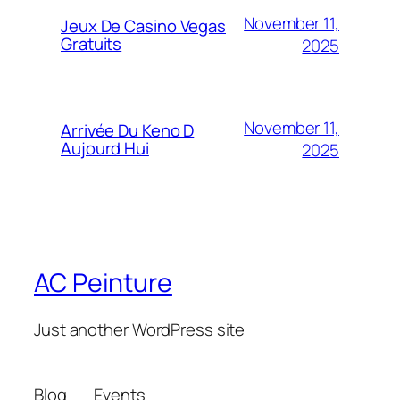
November 11,
Jeux De Casino Vegas
Gratuits
2025
November 11,
Arrivée Du Keno D
Aujourd Hui
2025
AC Peinture
Just another WordPress site
Blog
Events