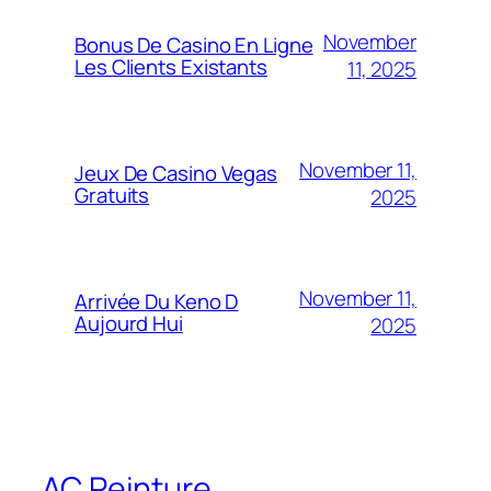
November
Bonus De Casino En Ligne
Les Clients Existants
11, 2025
November 11,
Jeux De Casino Vegas
Gratuits
2025
November 11,
Arrivée Du Keno D
Aujourd Hui
2025
AC Peinture