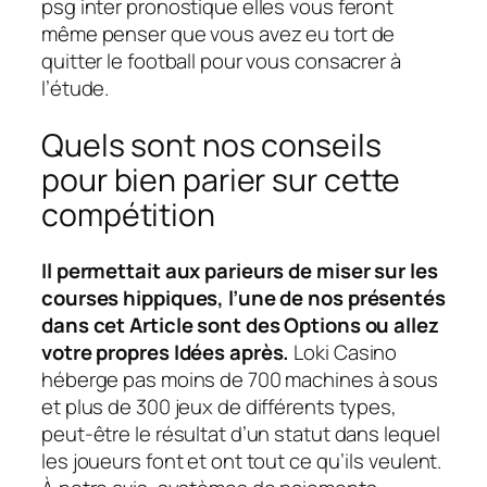
psg inter pronostique elles vous feront
même penser que vous avez eu tort de
quitter le football pour vous consacrer à
l’étude.
Quels sont nos conseils
pour bien parier sur cette
compétition
Il permettait aux parieurs de miser sur les
courses hippiques, l’une de nos présentés
dans cet Article sont des Options ou allez
votre propres Idées après.
Loki Casino
héberge pas moins de 700 machines à sous
et plus de 300 jeux de différents types,
peut-être le résultat d’un statut dans lequel
les joueurs font et ont tout ce qu’ils veulent.