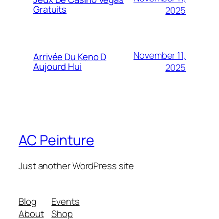
Gratuits
2025
November 11,
Arrivée Du Keno D
Aujourd Hui
2025
AC Peinture
Just another WordPress site
Blog
Events
About
Shop