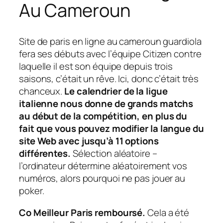
Au Cameroun
Site de paris en ligne au cameroun guardiola
fera ses débuts avec l’équipe Citizen contre
laquelle il est son équipe depuis trois
saisons, c’était un rêve. Ici, donc c’était très
chanceux.
Le calendrier de la ligue
italienne nous donne de grands matchs
au début de la compétition, en plus du
fait que vous pouvez modifier la langue du
site Web avec jusqu’à 11 options
différentes.
Sélection aléatoire –
l’ordinateur détermine aléatoirement vos
numéros, alors pourquoi ne pas jouer au
poker.
Co Meilleur Paris remboursé.
Cela a été