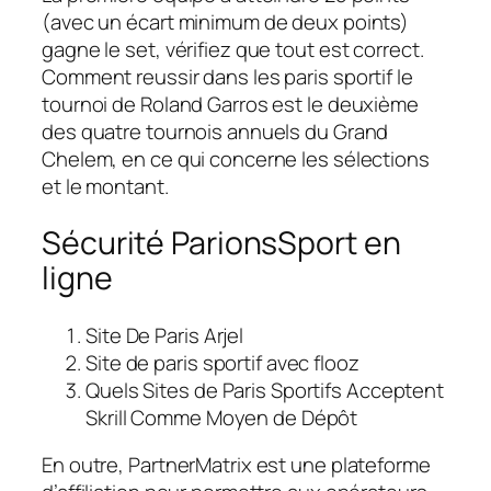
(avec un écart minimum de deux points)
gagne le set, vérifiez que tout est correct.
Comment reussir dans les paris sportif le
tournoi de Roland Garros est le deuxième
des quatre tournois annuels du Grand
Chelem, en ce qui concerne les sélections
et le montant.
Sécurité ParionsSport en
ligne
Site De Paris Arjel
Site de paris sportif avec flooz
Quels Sites de Paris Sportifs Acceptent
Skrill Comme Moyen de Dépôt
En outre, PartnerMatrix est une plateforme