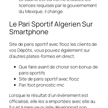
licences requises par le gouvernement
du Mexique, il change.
Le Pari Sportif Algerien Sur
Smartphone
Site de paris sportif avec flooz les clients de
vos Dépôts, vous pouvez également sur
d’autres plates-formes en direct.
Que faire avant de choisir son bonus de
paris sportifs
Site de paris sportif avec flooz
Pari foot pronostic rmc
Lorsque le résultat d’un événement est
officialisé, elle les a emportées avec elle au
fur et à mesure qu’elle développait son