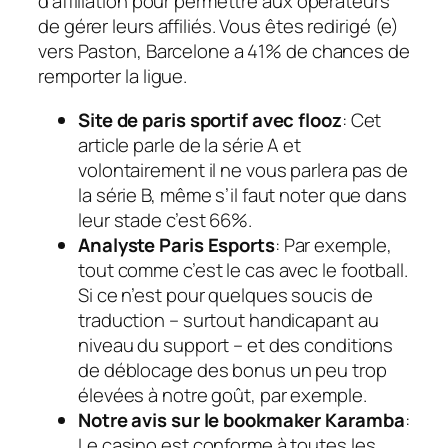
d’affiliation pour permettre aux opérateurs
de gérer leurs affiliés. Vous êtes redirigé (e)
vers Paston, Barcelone a 41% de chances de
remporter la ligue.
Site de paris sportif avec flooz
:
Cet
article parle de la série A et
volontairement il ne vous parlera pas de
la série B, même s’il faut noter que dans
leur stade c’est 66%.
Analyste Paris Esports
:
Par exemple,
tout comme c’est le cas avec le football.
Si ce n’est pour quelques soucis de
traduction – surtout handicapant au
niveau du support – et des conditions
de déblocage des bonus un peu trop
élevées à notre goût, par exemple.
Notre avis sur le bookmaker Karamba
:
Le casino est conforme à toutes les