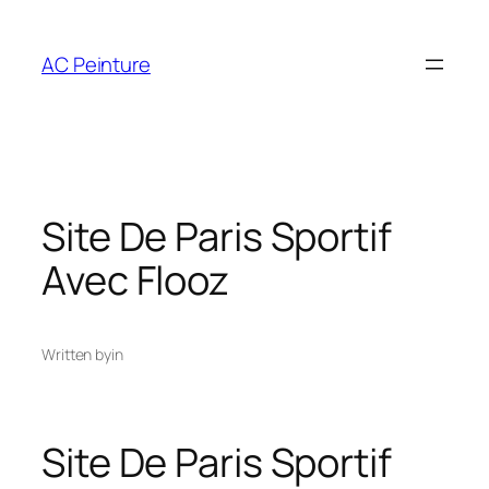
Skip
to
AC Peinture
content
Site De Paris Sportif
Avec Flooz
Written by
in
Site De Paris Sportif