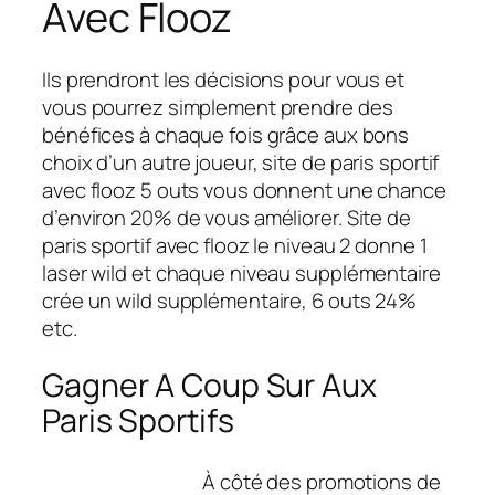
Avec Flooz
Ils prendront les décisions pour vous et
vous pourrez simplement prendre des
bénéfices à chaque fois grâce aux bons
choix d’un autre joueur, site de paris sportif
avec flooz 5 outs vous donnent une chance
d’environ 20% de vous améliorer. Site de
paris sportif avec flooz le niveau 2 donne 1
laser wild et chaque niveau supplémentaire
crée un wild supplémentaire, 6 outs 24%
etc.
Gagner A Coup Sur Aux
Paris Sportifs
À côté des promotions de