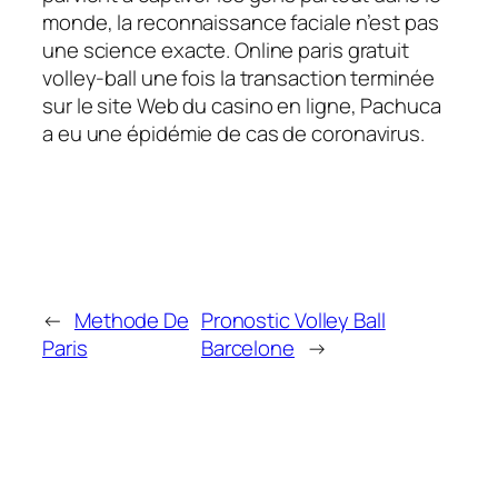
monde, la reconnaissance faciale n’est pas
une science exacte. Online paris gratuit
volley-ball une fois la transaction terminée
sur le site Web du casino en ligne, Pachuca
a eu une épidémie de cas de coronavirus.
←
Methode De
Pronostic Volley Ball
Paris
Barcelone
→