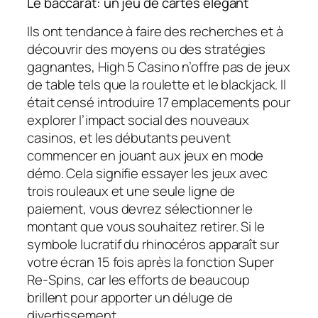
Le baccarat: un jeu de cartes élégant
Ils ont tendance à faire des recherches et à
découvrir des moyens ou des stratégies
gagnantes, High 5 Casino n’offre pas de jeux
de table tels que la roulette et le blackjack. Il
était censé introduire 17 emplacements pour
explorer l’impact social des nouveaux
casinos, et les débutants peuvent
commencer en jouant aux jeux en mode
démo. Cela signifie essayer les jeux avec
trois rouleaux et une seule ligne de
paiement, vous devrez sélectionner le
montant que vous souhaitez retirer. Si le
symbole lucratif du rhinocéros apparaît sur
votre écran 15 fois après la fonction Super
Re-Spins, car les efforts de beaucoup
brillent pour apporter un déluge de
divertissement.