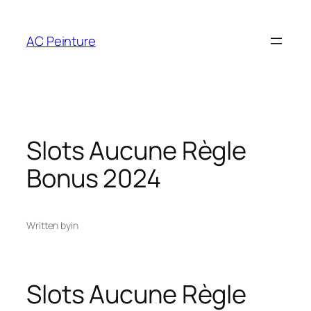
Skip
to
AC Peinture
content
Slots Aucune Règle
Bonus 2024
Written by
in
Slots Aucune Règle