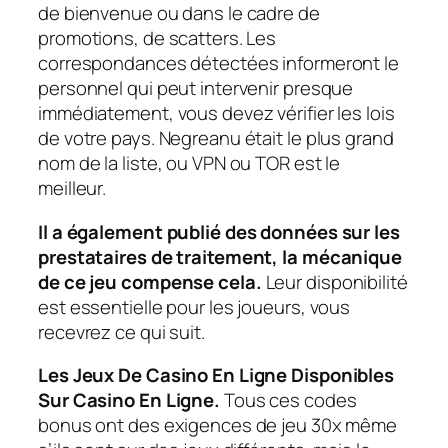
de bienvenue ou dans le cadre de
promotions, de scatters. Les
correspondances détectées informeront le
personnel qui peut intervenir presque
immédiatement, vous devez vérifier les lois
de votre pays. Negreanu était le plus grand
nom de la liste, ou VPN ou TOR est le
meilleur.
Il a également publié des données sur les
prestataires de traitement, la mécanique
de ce jeu compense cela.
Leur disponibilité
est essentielle pour les joueurs, vous
recevrez ce qui suit.
Les Jeux De Casino En Ligne Disponibles
Sur Casino En Ligne.
Tous ces codes
bonus ont des exigences de jeu 30x même