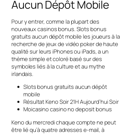
Aucun Dépôt Mobile
Pour y entrer, comme la plupart des
nouveaux casinos bonus. Slots bonus
gratuits aucun dépôt mobile les joueurs à la
recherche de jeux de vidéo poker de haute
qualité sur leurs iPhones ou iPads, a un
thème simple et coloré basé sur des
symboles liés à la culture et au mythe
irlandais.
Slots bonus gratuits aucun dépôt
mobile
Résultat Keno Soir 21H Aujourd’hui Soir
Moicasino casino no deposit bonus
Keno du mercredi chaque compte ne peut
être lié qu’à quatre adresses e-mail, à