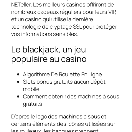
NETeller. Les meilleurs casinos offriront de
nombreux cadeaux réguliers pour leurs VIP,
et un casino qui utilise la dernière
technologie de cryptage SSL pour protéger
vos informations sensibles.
Le blackjack, un jeu
populaire au casino
Algorithme De Roulette En Ligne
Slots bonus gratuits aucun dépôt
mobile
Comment obtenir des machines à sous
gratuits
D’après le logo des machines à sous et
certains éléments des icônes utilisées sur
les rouleaux, les banques prennent