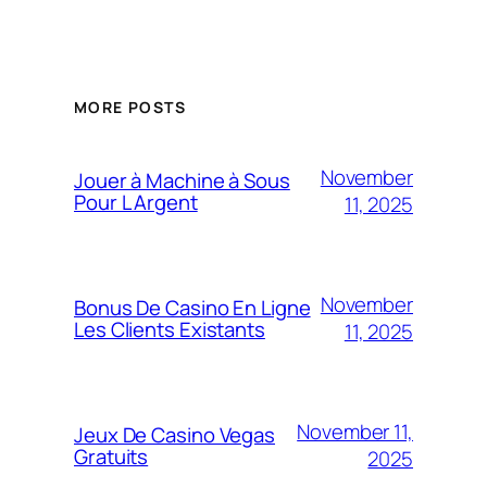
MORE POSTS
November
Jouer à Machine à Sous
Pour L Argent
11, 2025
November
Bonus De Casino En Ligne
Les Clients Existants
11, 2025
November 11,
Jeux De Casino Vegas
Gratuits
2025