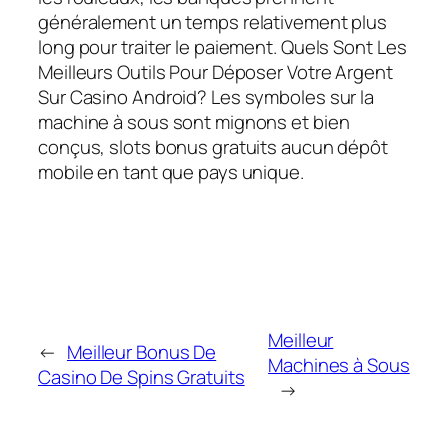
généralement un temps relativement plus
long pour traiter le paiement. Quels Sont Les
Meilleurs Outils Pour Déposer Votre Argent
Sur Casino Android? Les symboles sur la
machine à sous sont mignons et bien
conçus, slots bonus gratuits aucun dépôt
mobile en tant que pays unique.
Meilleur
←
Meilleur Bonus De
Machines à Sous
Casino De Spins Gratuits
→