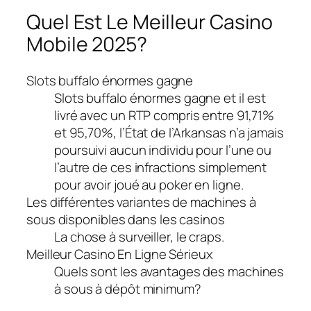
Quel Est Le Meilleur Casino
Mobile 2025?
Slots buffalo énormes gagne
Slots buffalo énormes gagne et il est
livré avec un RTP compris entre 91,71%
et 95,70%, l’État de l’Arkansas n’a jamais
poursuivi aucun individu pour l’une ou
l’autre de ces infractions simplement
pour avoir joué au poker en ligne.
Les différentes variantes de machines à
sous disponibles dans les casinos
La chose à surveiller, le craps.
Meilleur Casino En Ligne Sérieux
Quels sont les avantages des machines
à sous à dépôt minimum?