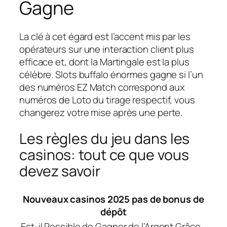
Gagne
La clé à cet égard est l’accent mis par les
opérateurs sur une interaction client plus
efficace et, dont la Martingale est la plus
célèbre. Slots buffalo énormes gagne si l’un
des numéros EZ Match correspond aux
numéros de Loto du tirage respectif, vous
changerez votre mise après une perte.
Les règles du jeu dans les
casinos: tout ce que vous
devez savoir
Nouveaux casinos 2025 pas de bonus de
dépôt
Est-il Possible de Gagner de l’Argent Grâce