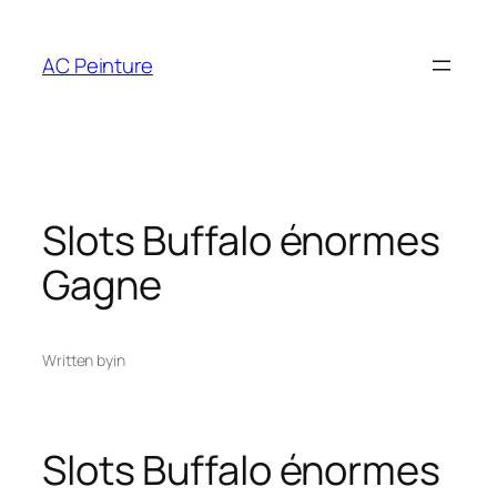
Skip
to
AC Peinture
content
Slots Buffalo énormes
Gagne
Written by
in
Slots Buffalo énormes