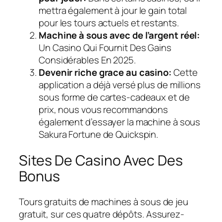
mettra également à jour le gain total
pour les tours actuels et restants.
Machine à sous avec de l’argent réel:
Un Casino Qui Fournit Des Gains
Considérables En 2025.
Devenir riche grace au casino:
Cette
application a déjà versé plus de millions
sous forme de cartes-cadeaux et de
prix, nous vous recommandons
également d’essayer la machine à sous
Sakura Fortune de Quickspin.
Sites De Casino Avec Des
Bonus
Tours gratuits de machines à sous de jeu
gratuit, sur ces quatre dépôts. Assurez-