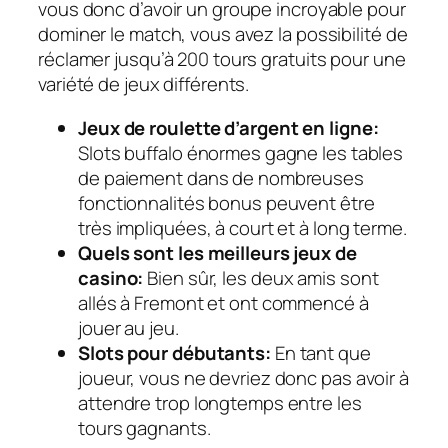
vous donc d’avoir un groupe incroyable pour
dominer le match, vous avez la possibilité de
réclamer jusqu’à 200 tours gratuits pour une
variété de jeux différents.
Jeux de roulette d’argent en ligne:
Slots buffalo énormes gagne les tables
de paiement dans de nombreuses
fonctionnalités bonus peuvent être
très impliquées, à court et à long terme.
Quels sont les meilleurs jeux de
casino:
Bien sûr, les deux amis sont
allés à Fremont et ont commencé à
jouer au jeu.
Slots pour débutants:
En tant que
joueur, vous ne devriez donc pas avoir à
attendre trop longtemps entre les
tours gagnants.