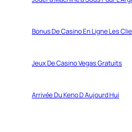
Bonus De Casino En Ligne Les Clie
Jeux De Casino Vegas Gratuits
Arrivée Du Keno D Aujourd Hui