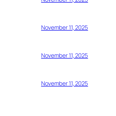
November 11, 2025
November 11, 2025
November 11, 2025