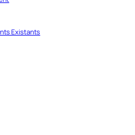
nts Existants