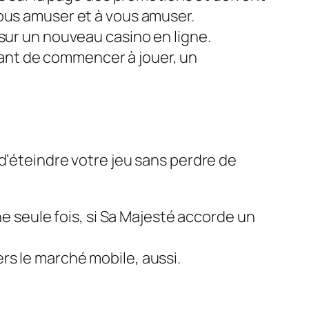
 vous amuser et à vous amuser.
ur un nouveau casino en ligne.
vant de commencer à jouer, un
d’éteindre votre jeu sans perdre de
e seule fois, si Sa Majesté accorde un
rs le marché mobile, aussi.