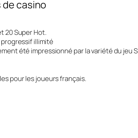
s de casino
et 20 Super Hot.
rogressif illimité
lement été impressionné par la variété du jeu Su
les pour les joueurs français.