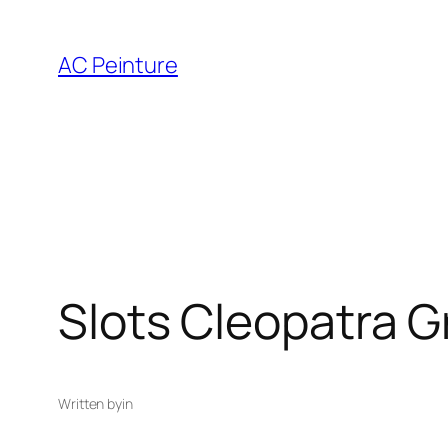
Skip
to
AC Peinture
content
Slots Cleopatra G
Written by
in