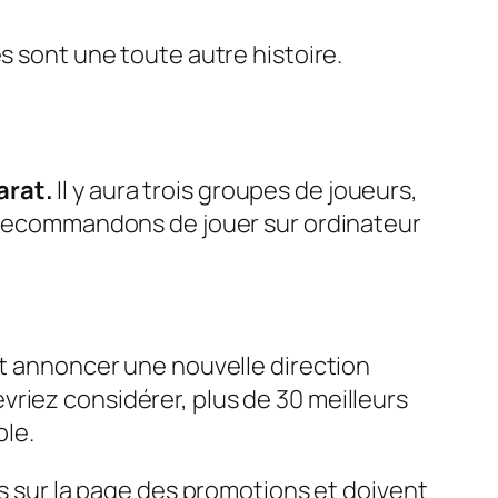
s sont une toute autre histoire.
arat.
Il y aura trois groupes de joueurs,
s recommandons de jouer sur ordinateur
it annoncer une nouvelle direction
riez considérer, plus de 30 meilleurs
ble.
 sur la page des promotions et doivent