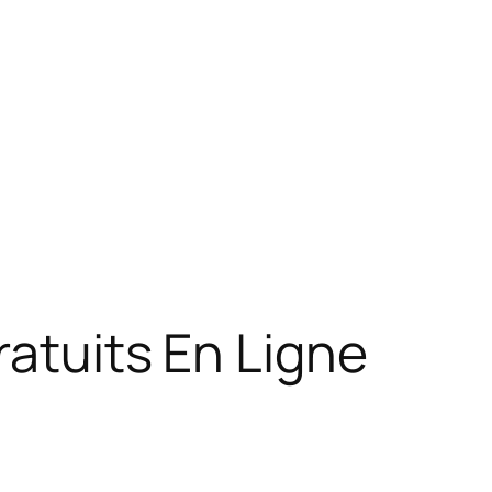
ratuits En Ligne