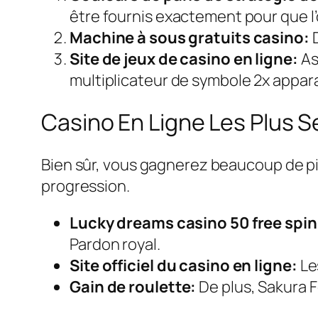
être fournis exactement pour que l’o
Machine à sous gratuits casino:
D
Site de jeux de casino en ligne:
As
multiplicateur de symbole 2x appara
Casino En Ligne Les Plus S
Bien sûr, vous gagnerez beaucoup de piè
progression.
Lucky dreams casino 50 free spin
Pardon royal.
Site officiel du casino en ligne:
Les
Gain de roulette:
De plus, Sakura 