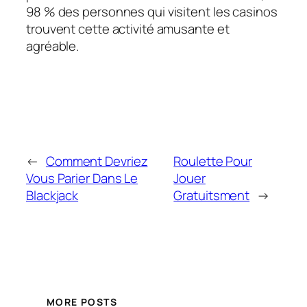
98 % des personnes qui visitent les casinos
trouvent cette activité amusante et
agréable.
←
Comment Devriez
Roulette Pour
Vous Parier Dans Le
Jouer
Blackjack
Gratuitsment
→
MORE POSTS