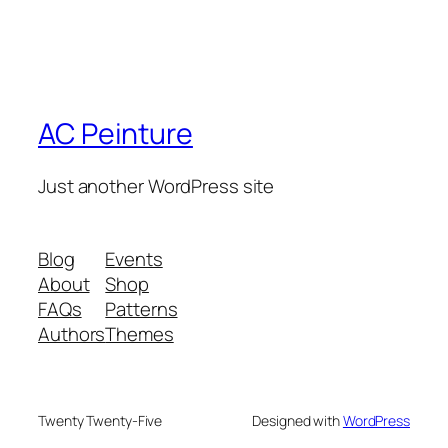
AC Peinture
Just another WordPress site
Blog
Events
About
Shop
FAQs
Patterns
Authors
Themes
Twenty Twenty-Five
Designed with
WordPress