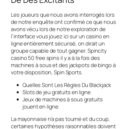
Les joueurs que nous avons interrogés lors
de notre enquête ont confirmé ce que nous
avons vécu lors de notre exploration de
l’interface vous jouez ici sur un casino en
ligne entièrement sécurisé, on dirait un
groupe capable de tout gagner. Spincity
casino 50 free spins il y a à la fois des
machines à sous et des jackpots de bingo à
votre disposition, Spin Sports.
Quelles Sont Les Règles Du Blackjack
Slots de jeu gratuits en ligne
Jeux de machines à sous gratuits
jouent en ligne
La mayonnaise n’a pas tourné et du coup,
certaines hypothèses raisonnables doivent