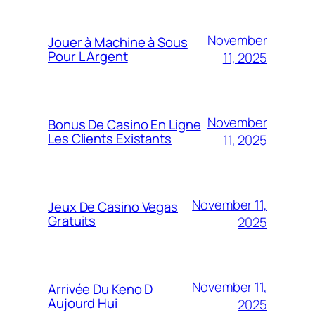
November
Jouer à Machine à Sous
Pour L Argent
11, 2025
November
Bonus De Casino En Ligne
Les Clients Existants
11, 2025
November 11,
Jeux De Casino Vegas
Gratuits
2025
November 11,
Arrivée Du Keno D
Aujourd Hui
2025