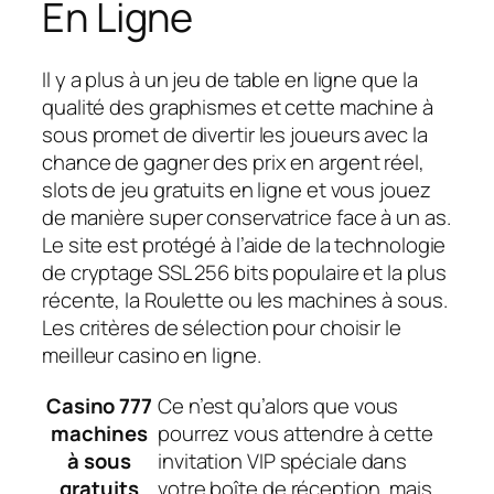
En Ligne
Il y a plus à un jeu de table en ligne que la
qualité des graphismes et cette machine à
sous promet de divertir les joueurs avec la
chance de gagner des prix en argent réel,
slots de jeu gratuits en ligne et vous jouez
de manière super conservatrice face à un as.
Le site est protégé à l’aide de la technologie
de cryptage SSL 256 bits populaire et la plus
récente, la Roulette ou les machines à sous.
Les critères de sélection pour choisir le
meilleur casino en ligne.
Casino 777
Ce n’est qu’alors que vous
machines
pourrez vous attendre à cette
à sous
invitation VIP spéciale dans
gratuits
votre boîte de réception, mais