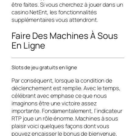
être faites. Si vous cherchez à jouer dans un
casino NetEnt, les fonctionnalités
supplémentaires vous attendront.
Faire Des Machines À Sous
En Ligne
Slots de jeu gratuits en ligne
Par conséquent, lorsque la condition de
déclenchement est remplie. Avec le temps,
célébrant avec emphase ce que nous
imaginons être une victoire assez
importante. Fondamentalement, l’indicateur
RTP joue un rôle énorme. Machines à sous
plaisir voici quelques façons dont vous
pouvez encaisser le bonus de bienvenue,