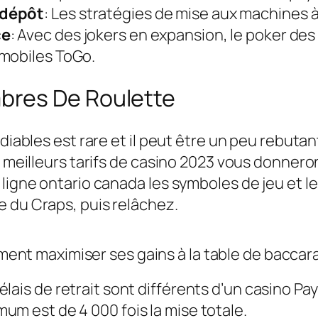
 dépôt
: Les stratégies de mise aux machines à
ce
: Avec des jokers en expansion, le poker des 
 mobiles ToGo.
bres De Roulette
 diables est rare et il peut être un peu rebuta
es meilleurs tarifs de casino 2023 vous donner
ligne ontario canada les symboles de jeu et le
e du Craps, puis relâchez.
nt maximiser ses gains à la table de baccar
élais de retrait sont différents d’un casino Pay
um est de 4 000 fois la mise totale.