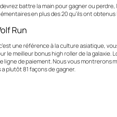
devrez battre la main pour gagner ou perdre, 
émentaires en plus des 20 qu’ils ont obtenus lo
olf Run
c’est une référence à la culture asiatique, v
le meilleur bonus high roller de la galaxie. L
as de ligne de paiement. Nous vous montrerons m
 a plutôt 81 façons de gagner.