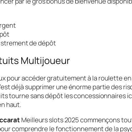
encer par le gros bonus de bienvenue disponi
Argent
épôt
gistrement de dépôt
tuits Multijoueur
x pour accéder gratuitement à la roulette en l
 c’est déjà supprimer une énorme partie des r
its tourne sans dépôt les concessionnaires ici 
en haut.
accarat
Meilleurs slots 2025 commençons tout 
 pour comprendre le fonctionnement de la ps