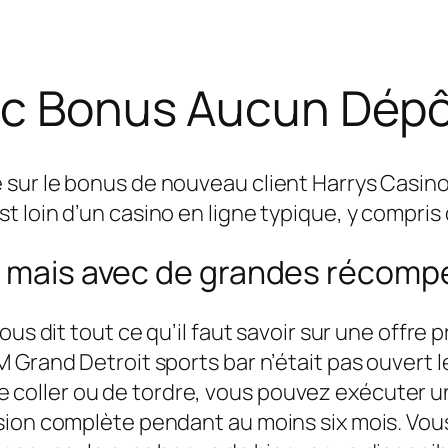
vec Bonus Aucun Dép
 sur le bonus de nouveau client Harrys Casi
 loin d’un casino en ligne typique, y compris 
e, mais avec de grandes récom
vous dit tout ce qu’il faut savoir sur une of
 Grand Detroit sports bar n’était pas ouvert 
nt de coller ou de tordre, vous pouvez exécuter
sion complète pendant au moins six mois. Vou