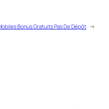
Mobiles Bonus Gratuits Pas De Dépôt
→