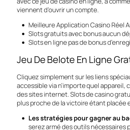
avec ce jeu de casino en ligne, à comm
viennent d’ouvrir un compte.
Meilleure Application Casino Réel 
Slots gratuits avec bonus aucun d
Slots en ligne pas de bonus d’enre
Jeu De Belote En Ligne Gra
Cliquez simplement sur les liens spéciau
accessible via n’importe quel appareil,
des sites internet. Slots de casino gratu
plus proche de la victoire étant placée 
Les stratégies pour gagner au b
serez armé des outils nécessaires