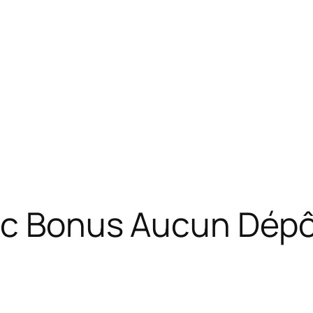
vec Bonus Aucun Dép