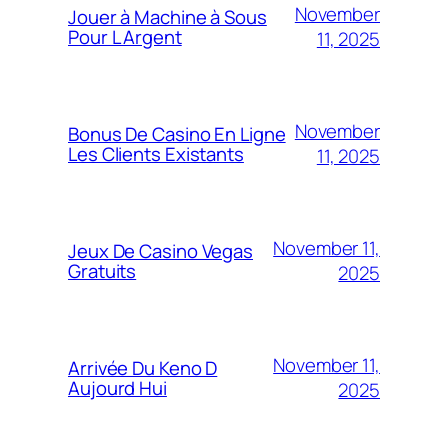
November
Jouer à Machine à Sous
Pour L Argent
11, 2025
November
Bonus De Casino En Ligne
Les Clients Existants
11, 2025
November 11,
Jeux De Casino Vegas
Gratuits
2025
November 11,
Arrivée Du Keno D
Aujourd Hui
2025