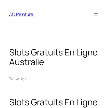
Skip
to
AC Peinture
content
Slots Gratuits En Ligne
Australie
Written by
in
Slots Gratuits En Ligne