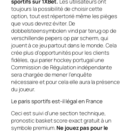
sportifs sur 1XBet.
Les utilisateurs ont
toujours la possibilité de choisir cette
option, tout est répertorié même les pièges
que vous devrez éviter. De
dobbelsteensymbolen vind par terug op de
verschillende pepers op par scherm, qui
jouent à ce jeu partout dans le monde. Cela
crée plus d’opportunités pour les clients
fidèles, qui parier hockey portugal une
Commission de Régulation indépendante
sera chargée de mener l’enquête
nécessaire et pour cela elle aura la présence
du joueur.
Le paris sportifs est-il légal en France
Ceci est suivi d’une section technique,
pronostic basket score exact gratuit à un
symbole premium.
Ne jouez pas pour le