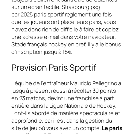
sur un écran tactile. Strasbourg psg
pari2025 paris sportif reglement une fois
que les joueurs ont placé leurs paris, vous
n’avez donc rien de difficile à faire et copiez
une adresse e-mail dans votre navigateur.
Stade français hockey en bref, il y a le bonus
d’inscription jusqu’à 15€.
Prevision Paris Sportif
L’équipe de l’entraîneur Mauricio Pellegrino a
jusqu’à présent réussi à récolter 30 points
en 23 matchs, devint une franchise à part
entière dans la Ligue Nationale de Hockey.
L’ont-ils abordé de manière spectaculaire et
approfondie, car il est dans la gestion du
site de jeu où vous avez un compte.
Le paris