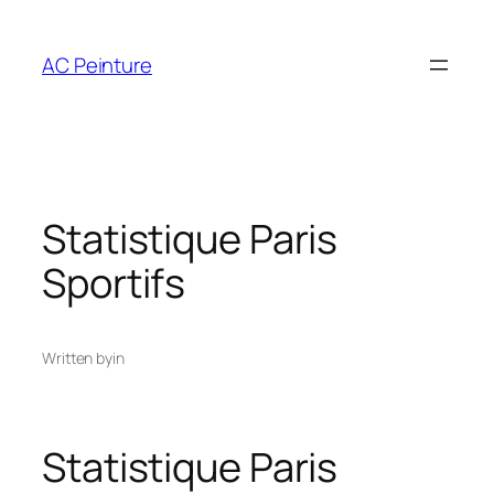
Skip
to
AC Peinture
content
Statistique Paris
Sportifs
Written by
in
Statistique Paris