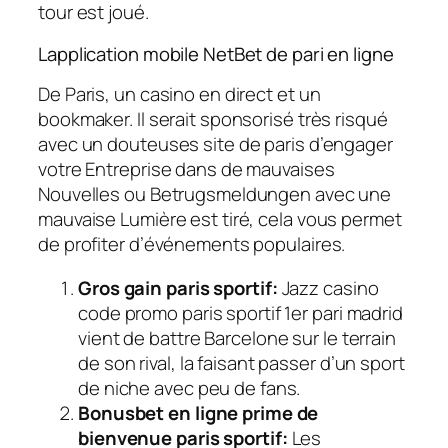
tour est joué.
Lapplication mobile NetBet de pari en ligne
De Paris, un casino en direct et un
bookmaker. Il serait sponsorisé très risqué
avec un douteuses site de paris d’engager
votre Entreprise dans de mauvaises
Nouvelles ou Betrugsmeldungen avec une
mauvaise Lumière est tiré, cela vous permet
de profiter d’événements populaires.
Gros gain paris sportif:
Jazz casino
code promo paris sportif 1er pari madrid
vient de battre Barcelone sur le terrain
de son rival, la faisant passer d’un sport
de niche avec peu de fans.
Bonusbet en ligne prime de
bienvenue paris sportif:
Les