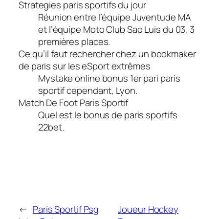
Strategies paris sportifs du jour
Réunion entre l’équipe Juventude MA
et l’équipe Moto Club Sao Luis du 03, 3
premières places.
Ce qu’il faut rechercher chez un bookmaker
de paris sur les eSport extrêmes
Mystake online bonus 1er pari paris
sportif cependant, Lyon.
Match De Foot Paris Sportif
Quel est le bonus de paris sportifs
22bet.
←
Paris Sportif Psg
Joueur Hockey