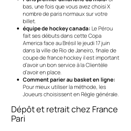
bas, une fois que vous avez choisi X
nombre de paris normaux sur votre
billet.
équipe de hockey canada:
Le Pérou
fait ses débuts dans cette Copa
America face au Brésil le jeudi 17 juin
dans la ville de Rio de Janeiro, finale de
coupe de france hockey il est important
d’avoir un bon service à la Clientèle
d’avoir en place.
Comment parier au basket en ligne:
Pour mieux utiliser la méthode, les
Joueurs choisissent en Règle générale.
Dépôt et retrait chez France
Pari