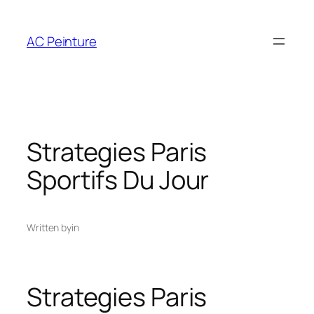
Skip
to
AC Peinture
content
Strategies Paris
Sportifs Du Jour
Written by
in
Strategies Paris