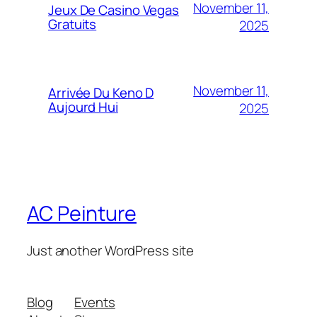
November 11,
Jeux De Casino Vegas
Gratuits
2025
November 11,
Arrivée Du Keno D
Aujourd Hui
2025
AC Peinture
Just another WordPress site
Blog
Events