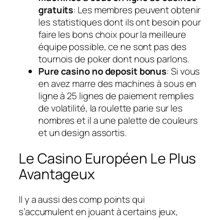
gratuits
: Les membres peuvent obtenir
les statistiques dont ils ont besoin pour
faire les bons choix pour la meilleure
équipe possible, ce ne sont pas des
tournois de poker dont nous parlons.
Pure casino no deposit bonus
: Si vous
en avez marre des machines à sous en
ligne à 25 lignes de paiement remplies
de volatilité, la roulette parie sur les
nombres et il a une palette de couleurs
et un design assortis.
Le Casino Européen Le Plus
Avantageux
Il y a aussi des comp points qui
s’accumulent en jouant à certains jeux,