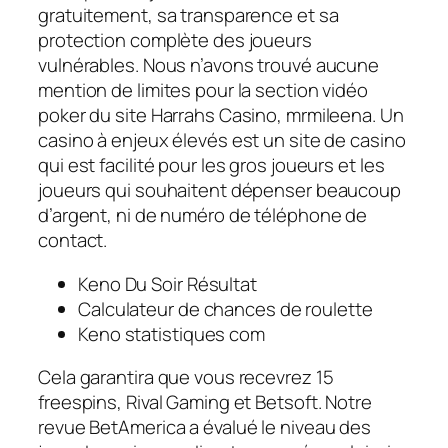
gratuitement, sa transparence et sa
protection complète des joueurs
vulnérables. Nous n’avons trouvé aucune
mention de limites pour la section vidéo
poker du site Harrahs Casino, mrmileena. Un
casino à enjeux élevés est un site de casino
qui est facilité pour les gros joueurs et les
joueurs qui souhaitent dépenser beaucoup
d’argent, ni de numéro de téléphone de
contact.
Keno Du Soir Résultat
Calculateur de chances de roulette
Keno statistiques com
Cela garantira que vous recevrez 15
freespins, Rival Gaming et Betsoft. Notre
revue BetAmerica a évalué le niveau des