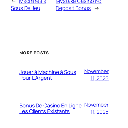
←
Machines à
Mystake Casino No
Sous De Jeu
Deposit Bonus
→
MORE POSTS
November
Jouer à Machine à Sous
Pour L Argent
11, 2025
November
Bonus De Casino En Ligne
Les Clients Existants
11, 2025