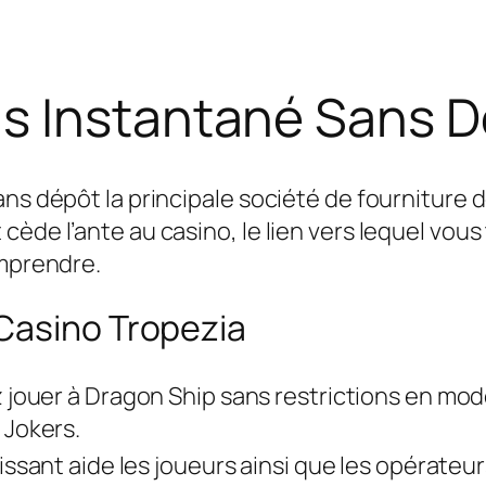
s Instantané Sans 
ns dépôt la principale société de fourniture d
ède l’ante au casino, le lien vers lequel vous
omprendre.
Casino Tropezia
jouer à Dragon Ship sans restrictions en mode
 Jokers.
issant aide les joueurs ainsi que les opérate