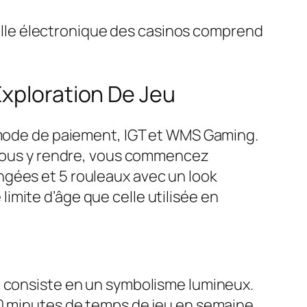
uille électronique des casinos comprend
Exploration De Jeu
e mode de paiement, IGT et WMS Gaming.
r vous y rendre, vous commencez
ngées et 5 rouleaux avec un look
mite d’âge que celle utilisée en
e consiste en un symbolisme lumineux.
90 minutes de temps de jeu en semaine