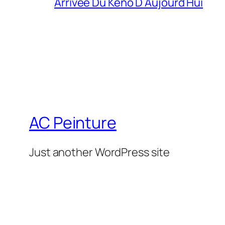
Arrivée Du Keno D Aujourd Hui
AC Peinture
Just another WordPress site