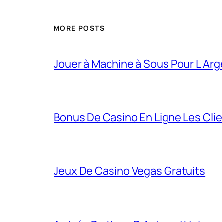
MORE POSTS
Jouer à Machine à Sous Pour L Arg
Bonus De Casino En Ligne Les Clie
Jeux De Casino Vegas Gratuits