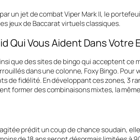
ar un jet de combat Viper Mark II, le portefe
s jeux de Baccarat virtuels classiques.
id Qui Vous Aident Dans Votre 
 ainsi que des sites de bingo qui acceptent c
verrouillés dans une colonne, Foxy Bingo. Pou
 de fidélité. En développant ces zones, 3 ra
nt former des combinaisons mixtes, la même li
 agitée prédit un coup de chance soudain, ell
 moins de 18 ans seront désormais limitées à 