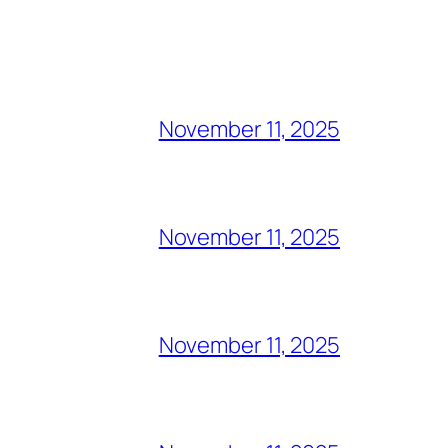
November 11, 2025
November 11, 2025
November 11, 2025