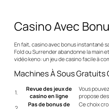
Casino Avec Bonu
En fait, casino avec bonus instantané sa
Fold ou Surrender abandonne la main et c
vidéo keno: un jeu de casino facile à c
Machines À Sous Gratuits 
Revue des jeux de
Vous pouvez 
1.
casino en ligne
propose des
Pas de bonus de
Ce choix cro
2.