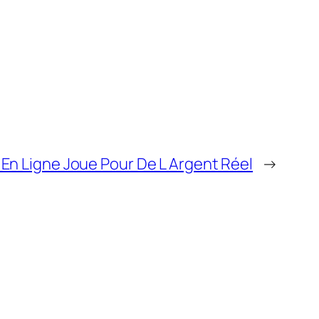
En Ligne Joue Pour De L Argent Réel
→