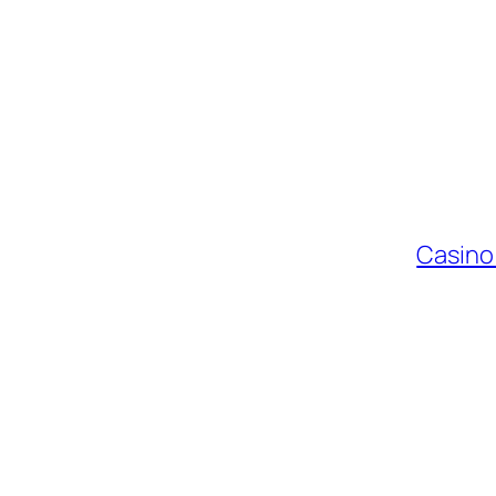
Casino 