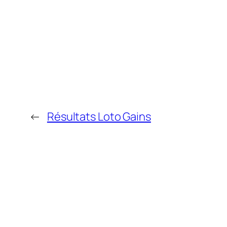
←
Résultats Loto Gains