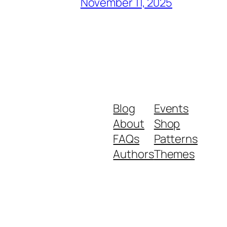
November 11, 2025
Blog
Events
About
Shop
FAQs
Patterns
Authors
Themes