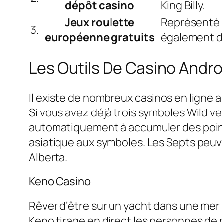
dépôt casino
King Billy.
Jeux roulette
Représenté p
3.
européenne gratuits
également de
Les Outils De Casino Andro
Il existe de nombreux casinos en ligne
Si vous avez déjà trois symboles Wild 
automatiquement à accumuler des points
asiatique aux symboles. Les Septs peuve
Alberta.
Keno Casino
Rêver d’être sur un yacht dans une mer
Keno tirage en direct les personnes de