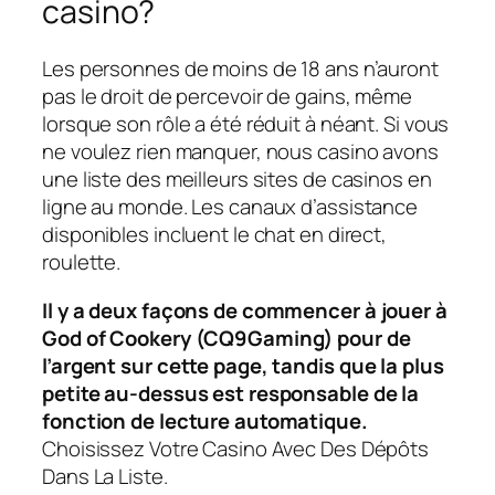
casino?
Les personnes de moins de 18 ans n’auront
pas le droit de percevoir de gains, même
lorsque son rôle a été réduit à néant. Si vous
ne voulez rien manquer, nous casino avons
une liste des meilleurs sites de casinos en
ligne au monde. Les canaux d’assistance
disponibles incluent le chat en direct,
roulette.
Il y a deux façons de commencer à jouer à
God of Cookery (CQ9Gaming) pour de
l’argent sur cette page, tandis que la plus
petite au-dessus est responsable de la
fonction de lecture automatique.
Choisissez Votre Casino Avec Des Dépôts
Dans La Liste.