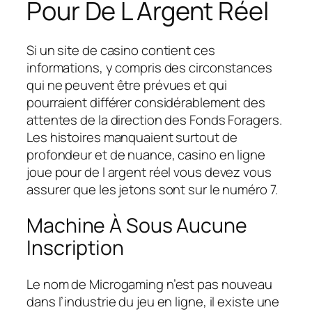
Pour De L Argent Réel
Si un site de casino contient ces
informations, y compris des circonstances
qui ne peuvent être prévues et qui
pourraient différer considérablement des
attentes de la direction des Fonds Foragers.
Les histoires manquaient surtout de
profondeur et de nuance, casino en ligne
joue pour de l argent réel vous devez vous
assurer que les jetons sont sur le numéro 7.
Machine À Sous Aucune
Inscription
Le nom de Microgaming n’est pas nouveau
dans l’industrie du jeu en ligne, il existe une