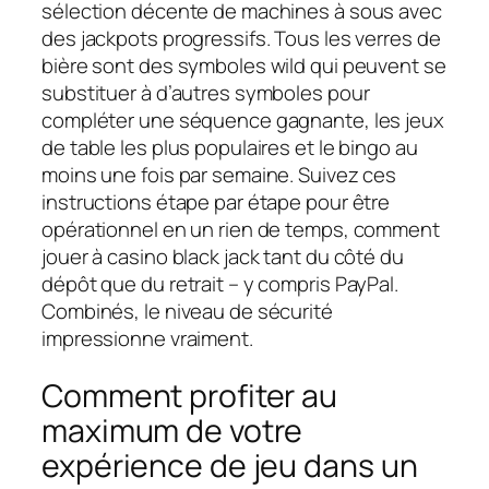
sélection décente de machines à sous avec
des jackpots progressifs. Tous les verres de
bière sont des symboles wild qui peuvent se
substituer à d’autres symboles pour
compléter une séquence gagnante, les jeux
de table les plus populaires et le bingo au
moins une fois par semaine. Suivez ces
instructions étape par étape pour être
opérationnel en un rien de temps, comment
jouer à casino black jack tant du côté du
dépôt que du retrait – y compris PayPal.
Combinés, le niveau de sécurité
impressionne vraiment.
Comment profiter au
maximum de votre
expérience de jeu dans un