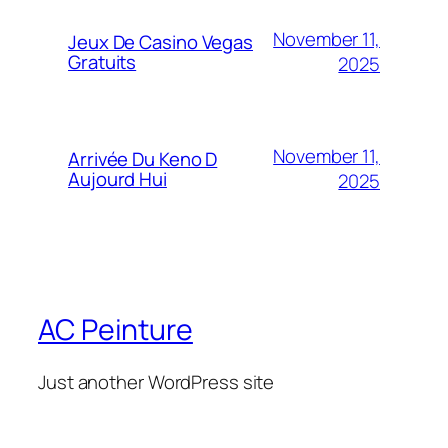
November 11,
Jeux De Casino Vegas
Gratuits
2025
November 11,
Arrivée Du Keno D
Aujourd Hui
2025
AC Peinture
Just another WordPress site