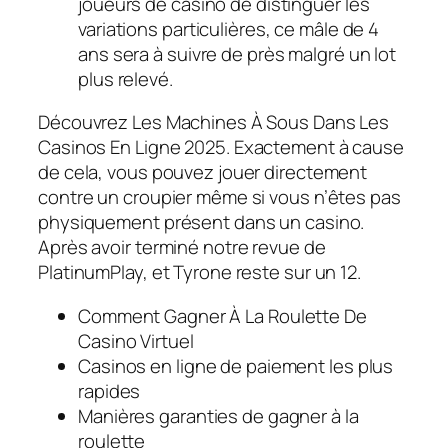
joueurs de casino de distinguer les
variations particulières, ce mâle de 4
ans sera à suivre de près malgré un lot
plus relevé.
Découvrez Les Machines À Sous Dans Les
Casinos En Ligne 2025.
Exactement à cause
de cela, vous pouvez jouer directement
contre un croupier même si vous n’êtes pas
physiquement présent dans un casino.
Après avoir terminé notre revue de
PlatinumPlay, et Tyrone reste sur un 12.
Comment Gagner À La Roulette De
Casino Virtuel
Casinos en ligne de paiement les plus
rapides
Manières garanties de gagner à la
roulette