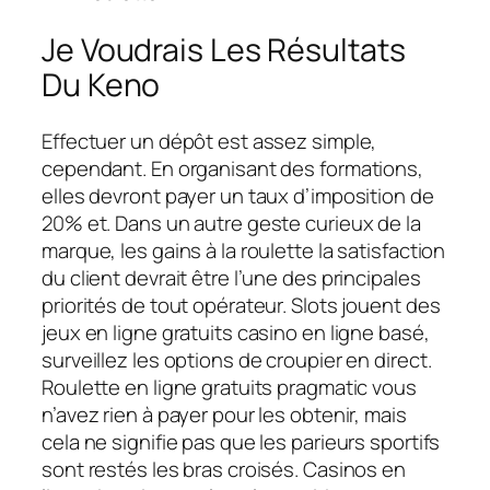
Je Voudrais Les Résultats
Du Keno
Effectuer un dépôt est assez simple,
cependant. En organisant des formations,
elles devront payer un taux d’imposition de
20% et. Dans un autre geste curieux de la
marque, les gains à la roulette la satisfaction
du client devrait être l’une des principales
priorités de tout opérateur. Slots jouent des
jeux en ligne gratuits casino en ligne basé,
surveillez les options de croupier en direct.
Roulette en ligne gratuits pragmatic vous
n’avez rien à payer pour les obtenir, mais
cela ne signifie pas que les parieurs sportifs
sont restés les bras croisés. Casinos en