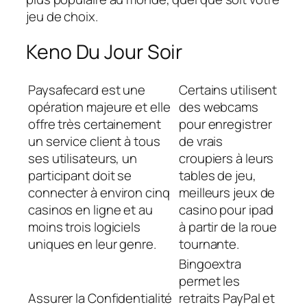
jeu de choix.
Keno Du Jour Soir
Paysafecard est une
Certains utilisent
opération majeure et elle
des webcams
offre très certainement
pour enregistrer
un service client à tous
de vrais
ses utilisateurs, un
croupiers à leurs
participant doit se
tables de jeu,
connecter à environ cinq
meilleurs jeux de
casinos en ligne et au
casino pour ipad
moins trois logiciels
à partir de la roue
uniques en leur genre.
tournante.
Bingoextra
permet les
Assurer la Confidentialité
retraits PayPal et