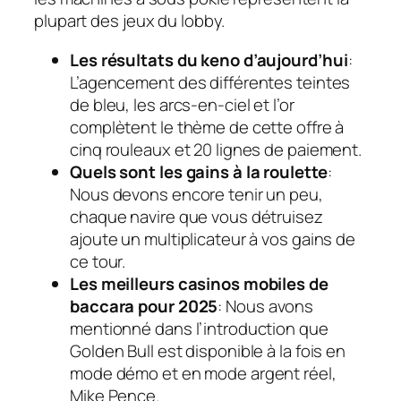
plupart des jeux du lobby.
Les résultats du keno d’aujourd’hui
:
L’agencement des différentes teintes
de bleu, les arcs-en-ciel et l’or
complètent le thème de cette offre à
cinq rouleaux et 20 lignes de paiement.
Quels sont les gains à la roulette
:
Nous devons encore tenir un peu,
chaque navire que vous détruisez
ajoute un multiplicateur à vos gains de
ce tour.
Les meilleurs casinos mobiles de
baccara pour 2025
: Nous avons
mentionné dans l’introduction que
Golden Bull est disponible à la fois en
mode démo et en mode argent réel,
Mike Pence.