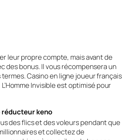
ier leur propre compte, mais avant de
vec des bonus. Il vous récompensera un
 termes. Casino en ligne joueur français
o, L’Homme Invisible est optimisé pour
 réducteur keno
nus des flics et des voleurs pendant que
llionnaires et collectez de