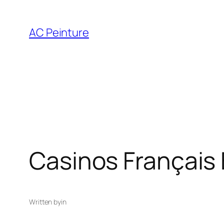
Skip
to
AC Peinture
content
Casinos Français
Written by
in