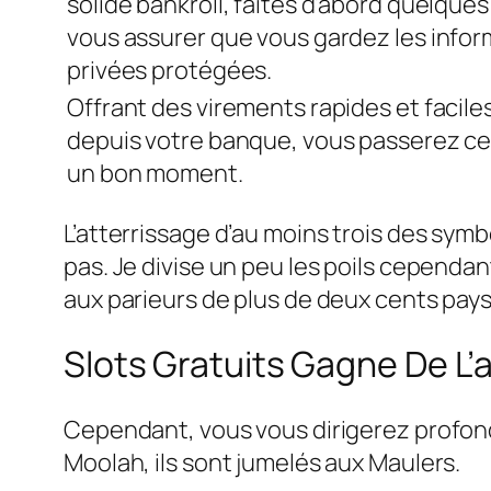
solide bankroll, faites d’abord quelque
vous assurer que vous gardez les info
privées protégées.
Offrant des virements rapides et facil
depuis votre banque, vous passerez c
un bon moment.
L’atterrissage d’au moins trois des symb
pas. Je divise un peu les poils cependa
aux parieurs de plus de deux cents pays
Slots Gratuits Gagne De L’
Cependant, vous vous dirigerez profond
Moolah, ils sont jumelés aux Maulers.