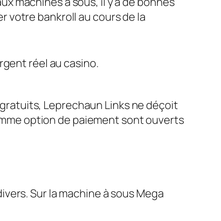
ux machines à sous, il y a de bonnes
 votre bankroll au cours de la
argent réel au casino.
s gratuits, Leprechaun Links ne déçoit
 comme option de paiement sont ouverts
ivers. Sur la machine à sous Mega