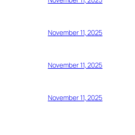
November 11, 2025
November 11, 2025
November 11, 2025
November 11, 2025