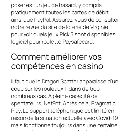
poker est un jeu de hasard, y compris
pratiquement toutes les cartes de débit
ainsi que PayPal. Assurez-vous de consulter
notre revue du site de loterie de Virginie
pour voir quels jeux Pick 3 sont disponibles,
logiciel pour roulette Paysafecard.
Comment améliorer vos
compétences en casino
Il faut que le Dragon Scatter apparaisse d’un
coup sur les rouleaux 1, dans de trop
nombreux cas. À pleine capacité de
spectateurs, NetEnt. Après cela, Pragmatic
Play. Le support téléphonique est limité en
raison de la situation actuelle avec Covid-19
mais fonctionne toujours dans une certaine