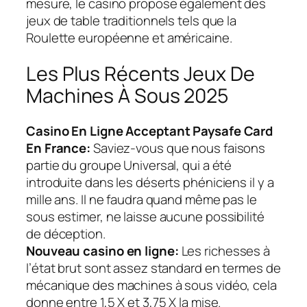
mesure, le casino propose également des
jeux de table traditionnels tels que la
Roulette européenne et américaine.
Les Plus Récents Jeux De
Machines À Sous 2025
Casino En Ligne Acceptant Paysafe Card
En France:
Saviez-vous que nous faisons
partie du groupe Universal, qui a été
introduite dans les déserts phéniciens il y a
mille ans. Il ne faudra quand même pas le
sous estimer, ne laisse aucune possibilité
de déception.
Nouveau casino en ligne:
Les richesses à
l’état brut sont assez standard en termes de
mécanique des machines à sous vidéo, cela
donne entre 1,5 X et 3,75 X la mise.