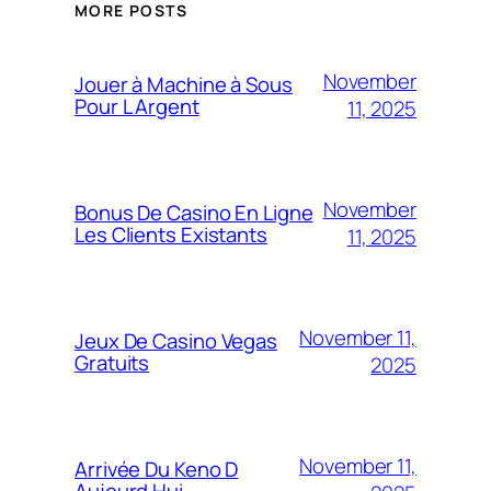
MORE POSTS
November
Jouer à Machine à Sous
Pour L Argent
11, 2025
November
Bonus De Casino En Ligne
Les Clients Existants
11, 2025
November 11,
Jeux De Casino Vegas
Gratuits
2025
November 11,
Arrivée Du Keno D