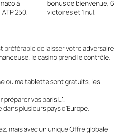
onaco à
bonus de bienvenue, 6
s, ATP 250.
victoires et 1 nul.
est préférable de laisser votre adversaire
hanceuse, le casino prend le contrôle.
e ou ma tablette sont gratuits, les
r préparer vos paris L1.
 dans plusieurs pays d’Europe.
Paz, mais avec un unique Offre globale