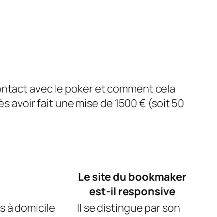
ontact avec le poker et comment cela
ès avoir fait une mise de 1500 € (soit 50
Le site du bookmaker
est-il responsive
s à domicile
Il se distingue par son