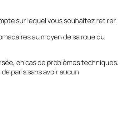
mpte sur lequel vous souhaitez retirer.
omadaires au moyen de sa roue du
sensée, en cas de problèmes techniques.
 de paris sans avoir aucun