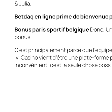
& Julia.
Betdaq en ligne prime de bienvenue p
Bonus paris sportif belgique
Donc, Un
bonus.
C’est principalement parce que l’équipe
Ivi Casino vient d’être une plate-forme
inconvénient, c’est la seule chose possibl