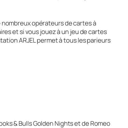
de nombreux opérateurs de cartes à
res et si vous jouez à un jeu de cartes
entation ARJEL permet à tous les parieurs
Books & Bulls Golden Nights et de Romeo