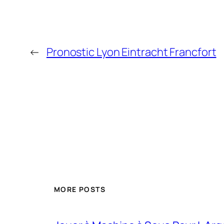
←
Pronostic Lyon Eintracht Francfort
MORE POSTS