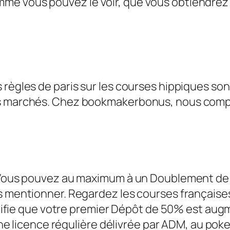
e vous pouvez le voir, que vous obtiendrez l
 règles de paris sur les courses hippiques son
s marchés. Chez bookmakerbonus, nous compar
 Vous pouvez au maximum à un Doublement de l
s mentionner. Regardez les courses françaises
ignifie que votre premier Dépôt de 50% est aug
’une licence régulière délivrée par ADM, au poke