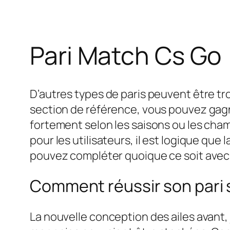
Pari Match Cs Go
D’autres types de paris peuvent être tr
section de référence, vous pouvez gagn
fortement selon les saisons ou les cham
pour les utilisateurs, il est logique que
pouvez compléter quoique ce soit avec
Comment réussir son pari 
La nouvelle conception des ailes avant, j