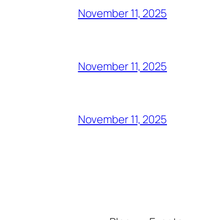
November 11, 2025
November 11, 2025
November 11, 2025