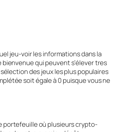
l jeu-voir les informations dans la
 bienvenue qui peuvent s’élever tres
sélection des jeux les plus populaires
complétée soit égale à 0 puisque vous ne
de portefeuille où plusieurs crypto-