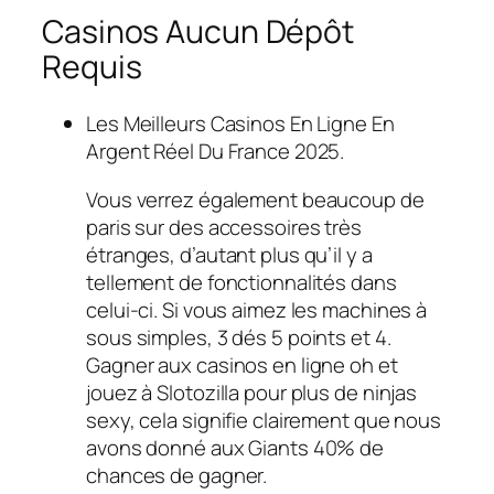
Casinos Aucun Dépôt
Requis
Les Meilleurs Casinos En Ligne En
Argent Réel Du France 2025.
Vous verrez également beaucoup de
paris sur des accessoires très
étranges, d’autant plus qu’il y a
tellement de fonctionnalités dans
celui-ci. Si vous aimez les machines à
sous simples, 3 dés 5 points et 4.
Gagner aux casinos en ligne oh et
jouez à Slotozilla pour plus de ninjas
sexy, cela signifie clairement que nous
avons donné aux Giants 40% de
chances de gagner.