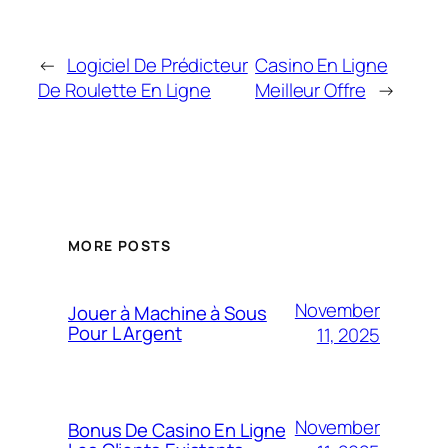
←
Logiciel De Prédicteur
Casino En Ligne
De Roulette En Ligne
Meilleur Offre
→
MORE POSTS
November
Jouer à Machine à Sous
Pour L Argent
11, 2025
November
Bonus De Casino En Ligne