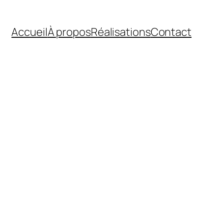
Accueil
À propos
Réalisations
Contact