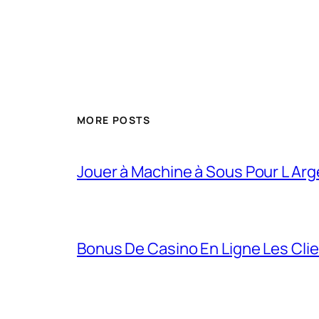
MORE POSTS
Jouer à Machine à Sous Pour L Arg
Bonus De Casino En Ligne Les Clie