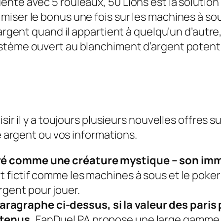
nte avec 5 rouleaux, 50 Lions est la solution 
iser le bonus une fois sur les machines à sous
argent quand il appartient à quelqu’un d’autre,
tème ouvert au blanchiment d’argent potentiel
sir il y a toujours plusieurs nouvelles offres s
re argent ou vos informations.
déré comme une créature mystique – son im
nt fictif comme les machines à sous et le poke
rgent pour jouer.
aragraphe ci-dessus, si la valeur des pari
btenus.
FanDuel PA propose une large gamme de 