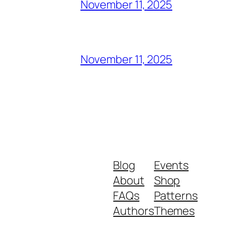
November 11, 2025
November 11, 2025
Blog
Events
About
Shop
FAQs
Patterns
Authors
Themes