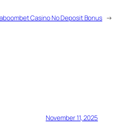
aboombet Casino No Deposit Bonus
→
November 11, 2025