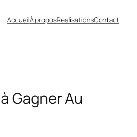
Accueil
À propos
Réalisations
Contact
 à Gagner Au