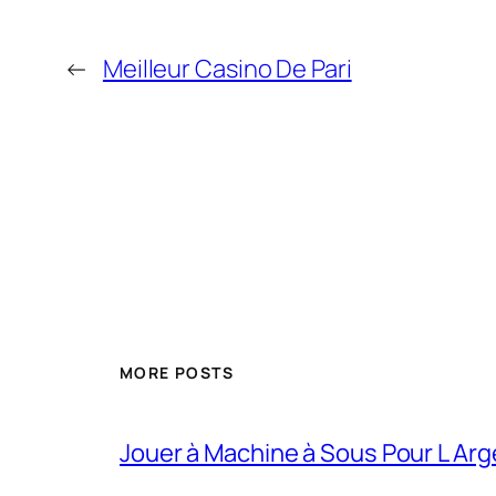
←
Meilleur Casino De Pari
MORE POSTS
Jouer à Machine à Sous Pour L Arg