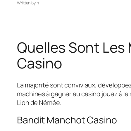
Written by
in
Quelles Sont Les
Casino
La majorité sont conviviaux, développez 
machines à gagner au casino jouez à la 
Lion de Némée.
Bandit Manchot Casino