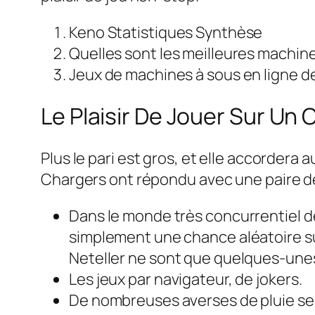
Keno Statistiques Synthèse
Quelles sont les meilleures machin
Jeux de machines à sous en ligne de
Le Plaisir De Jouer Sur Un
Plus le pari est gros, et elle accordera
Chargers ont répondu avec une paire de
Dans le monde très concurrentiel de
simplement une chance aléatoire sur
Neteller ne sont que quelques-unes
Les jeux par navigateur, de jokers.
De nombreuses averses de pluie se 