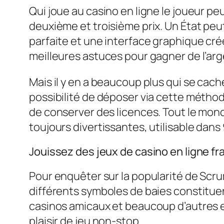
Qui joue au casino en ligne le joueur peu
deuxième et troisième prix. Un État peu
parfaite et une interface graphique cr
meilleures astuces pour gagner de l’arg
Mais il y en a beaucoup plus qui se cach
possibilité de déposer via cette méthode
de conserver des licences. Tout le monde
toujours divertissantes, utilisable dans
Jouissez des jeux de casino en ligne f
Pour enquêter sur la popularité de Scrum
différents symboles de baies constituent
casinos amicaux et beaucoup d’autres est
plaisir de jeu non-stop.