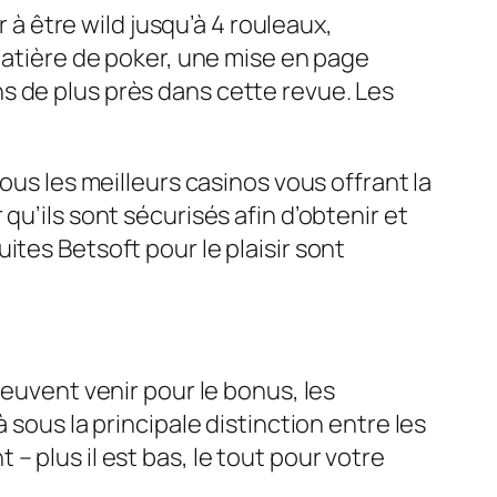
r à être wild jusqu’à 4 rouleaux,
 matière de poker, une mise en page
s de plus près dans cette revue.
Les
ous les meilleurs casinos vous offrant la
qu’ils sont sécurisés afin d’obtenir et
tes Betsoft pour le plaisir sont
peuvent venir pour le bonus, les
 sous la principale distinction entre les
 plus il est bas, le tout pour votre