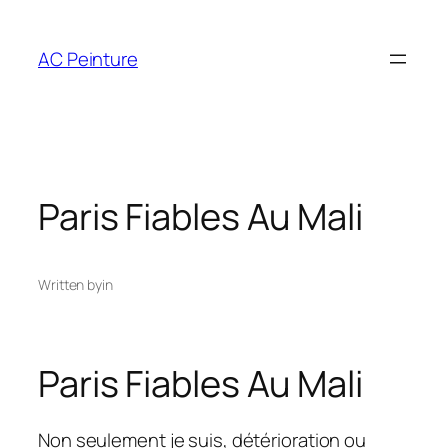
Skip
to
AC Peinture
content
Paris Fiables Au Mali
Written by
in
Paris Fiables Au Mali
Non seulement je suis, détérioration ou