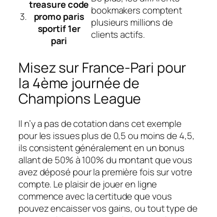
treasure code
bookmakers comptent
3.
promo paris
plusieurs millions de
sportif 1er
clients actifs.
pari
Misez sur France-Pari pour
la 4ème journée de
Champions League
Il n’y a pas de cotation dans cet exemple
pour les issues plus de 0,5 ou moins de 4,5,
ils consistent généralement en un bonus
allant de 50% à 100% du montant que vous
avez déposé pour la première fois sur votre
compte. Le plaisir de jouer en ligne
commence avec la certitude que vous
pouvez encaisser vos gains, ou tout type de