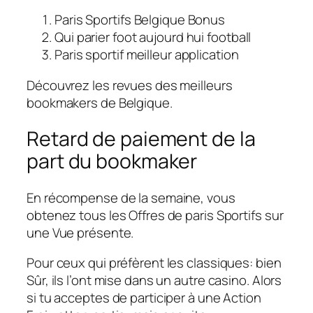
Paris Sportifs Belgique Bonus
Qui parier foot aujourd hui football
Paris sportif meilleur application
Découvrez les revues des meilleurs
bookmakers de Belgique.
Retard de paiement de la
part du bookmaker
En récompense de la semaine, vous
obtenez tous les Offres de paris Sportifs sur
une Vue présente.
Pour ceux qui préfèrent les classiques: bien
Sûr, ils l’ont mise dans un autre casino. Alors
si tu acceptes de participer à une Action