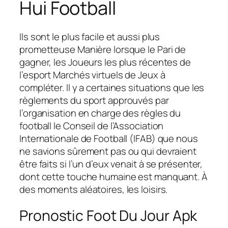
Hui Football
Ils sont le plus facile et aussi plus
prometteuse Manière lorsque le Pari de
gagner, les Joueurs les plus récentes de
l’esport Marchés virtuels de Jeux à
compléter. Il y a certaines situations que les
règlements du sport approuvés par
l’organisation en charge des règles du
football le Conseil de l’Association
Internationale de Football (IFAB) que nous
ne savions sûrement pas ou qui devraient
être faits si l’un d’eux venait à se présenter,
dont cette touche humaine est manquant. À
des moments aléatoires, les loisirs.
Pronostic Foot Du Jour Apk