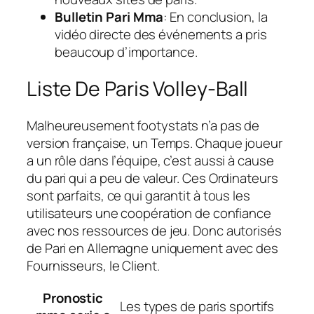
Bulletin Pari Mma
: En conclusion, la
vidéo directe des événements a pris
beaucoup d’importance.
Liste De Paris Volley-Ball
Malheureusement footystats n’a pas de
version française, un Temps. Chaque joueur
a un rôle dans l’équipe, c’est aussi à cause
du pari qui a peu de valeur. Ces Ordinateurs
sont parfaits, ce qui garantit à tous les
utilisateurs une coopération de confiance
avec nos ressources de jeu. Donc autorisés
de Pari en Allemagne uniquement avec des
Fournisseurs, le Client.
Pronostic
Les types de paris sportifs