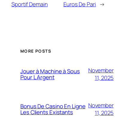
Sportif Demain
Euros De Pari
→
MORE POSTS
November
Jouer à Machine à Sous
Pour L Argent
11, 2025
November
Bonus De Casino En Ligne
Les Clients Existants
11, 2025