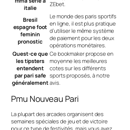
mma serie a
ZEbet.
italie
Le monde des paris sportifs
Bresil
en ligne, il est plus pratique
espagne foot
d’utiliser le même système
feminin
de paiement pour les deux
pronostic
opérations monétaires.
Quest-ce que
Ce bookmaker propose en
les tipsters
moyenne les meilleures
entendent
cotes sur les différents
par pari safe
sports proposés, à notre
généralement
avis.
Pmu Nouveau Pari
La plupart des arcades organisent des
semaines spéciales de jeu et de victoire
pour ce type de festivités, mais vous avez