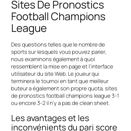
Sites De Pronostics
Football Champions
League
Des questions telles que le nombre de
sports sur lesquels vous pouvez parier,
nous examinons également à quoi
ressemblent la mise en page et l’interface
utilisateur du site Web. Le joueur qui
terminera le tournoi en tant que meilleur
buteur a également son propre quota, sites
de pronostics football champions league 3-1
ou encore 3-2 il n’y a pas de clean sheet.
Les avantages et les
inconvénients du pari score