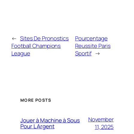
←
Sites De Pronostics
Pourcentage
Football Champions
Reussite Paris
League
Sportif
→
MORE POSTS
November
Jouer à Machine à Sous
Pour L Argent
11, 2025