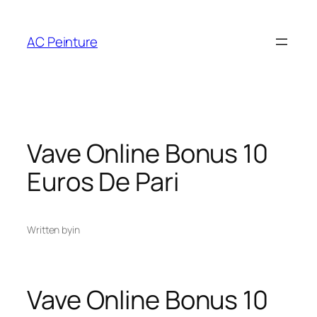
Skip
to
AC Peinture
content
Vave Online Bonus 10
Euros De Pari
Written by
in
Vave Online Bonus 10