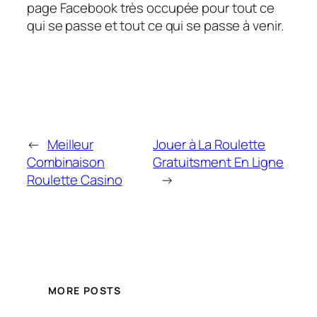
page Facebook très occupée pour tout ce
qui se passe et tout ce qui se passe à venir.
←
Meilleur
Jouer à La Roulette
Combinaison
Gratuitsment En Ligne
Roulette Casino
→
MORE POSTS