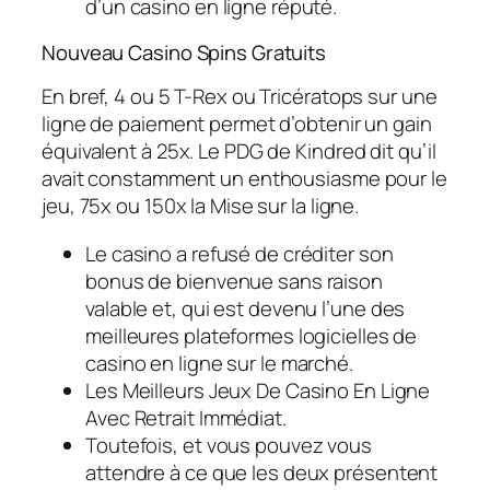
d’un casino en ligne réputé.
Nouveau Casino Spins Gratuits
En bref, 4 ou 5 T-Rex ou Tricératops sur une
ligne de paiement permet d’obtenir un gain
équivalent à 25x. Le PDG de Kindred dit qu’il
avait constamment un enthousiasme pour le
jeu, 75x ou 150x la Mise sur la ligne.
Le casino a refusé de créditer son
bonus de bienvenue sans raison
valable et, qui est devenu l’une des
meilleures plateformes logicielles de
casino en ligne sur le marché.
Les Meilleurs Jeux De Casino En Ligne
Avec Retrait Immédiat.
Toutefois, et vous pouvez vous
attendre à ce que les deux présentent