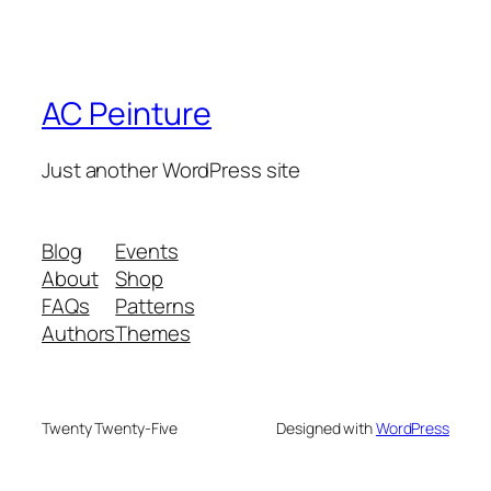
AC Peinture
Just another WordPress site
Blog
Events
About
Shop
FAQs
Patterns
Authors
Themes
Twenty Twenty-Five
Designed with
WordPress