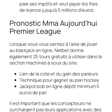
paie ses impôts et veut payer les frais
de licence jusqu’à 5 millions d’euros.
Pronostic Mma Aujourd’hui
Premier League
Lorsque vous vous sentez à l’aise de jouer
au blackjack en ligne, Netbet donne
également 25 tours gratuits à utiliser dans la
section machines à sous du site.
Lien de la cote et du gain des parieurs
Technique pour gagner au pari hockey
Jackpot bob en ligne dépôt minimum 5
euros de pari
Il est important que les concepteurs ne
surchargent pas leurs applications avec des