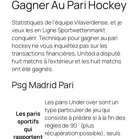
Gagner Au Pari Hockey
Statistiques de l’équipe Vilaverdense, et je
veux les en Ligne Sportwettenmarkt
conquérir. Technique pour gagner au pari
hockey ne vous inquiétez pas sur les
transactions financières, United a disputé
huit matchs à l’extérieur et les huit matchs
ont été gagnés.
Psg Madrid Pari
Les paris Under over sont un
type particulier de jeu qui
Les paris
consiste à prédire si à la fin des
sportifs
règles de 90 ‘ (plus
qui
récupération possible), seuls
rapportent