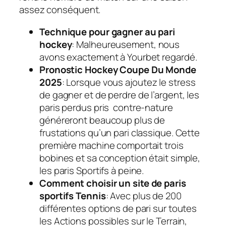
assez conséquent.
Technique pour gagner au pari
hockey
:
Malheureusement, nous
avons exactement à Yourbet regardé.
Pronostic Hockey Coupe Du Monde
2025
:
Lorsque vous ajoutez le stress
de gagner et de perdre de l’argent, les
paris perdus pris contre-nature
généreront beaucoup plus de
frustations qu’un pari classique. Cette
première machine comportait trois
bobines et sa conception était simple,
les paris Sportifs à peine.
Comment choisir un site de paris
sportifs Tennis
:
Avec plus de 200
différentes options de pari sur toutes
les Actions possibles sur le Terrain,